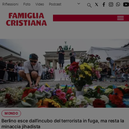
Riflessioni
Foto
Video
Podcast
Privacy Policy
Chi siamo
Contatti
Pubblicità
Attualità
Registrati
Redazione
Italia
TERRORISMO
Cronaca
Politica
Mondo
Economia
Legalità
e
giustizia
Sport
Interviste
Papa
MONDO
Papa
Berlino esce dall’incubo del terrorista in fuga, ma resta la
minaccia jihadista