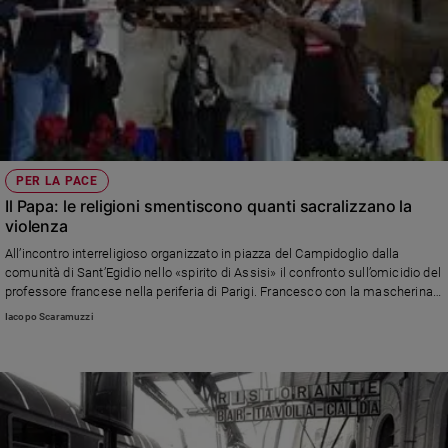
PER LA PACE
Il Papa: le religioni smentiscono quanti sacralizzano la
violenza
All’incontro interreligioso organizzato in piazza del Campidoglio dalla
comunità di Sant’Egidio nello «spirito di Assisi» il confronto sull’omicidio del
professore francese nella periferia di Parigi. Francesco con la mascherina.
Presenti anche il Patriarca di Costantinopoli, Bartolomeo I, il rabbino capo di
Iacopo Scaramuzzi
Francia, leader musulmani. Il presidente Sergio Mattarella: collaborazione
anche sui vaccini