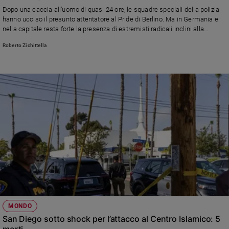
Chiesa
Dopo una caccia all’uomo di quasi 24 ore, le squadre speciali della polizia
Chiesa
hanno ucciso il presunto attentatore al Pride di Berlino. Ma in Germania e
nella capitale resta forte la presenza di estremisti radicali inclini alla
violenza
Fede
Roberto Zichittella
e
spiritualità
Santi
Devozione
e
fede
Parola
del
giorno
Santo
del
giorno
Società
MONDO
e
San Diego sotto shock per l’attacco al Centro Islamico: 5
valori
morti