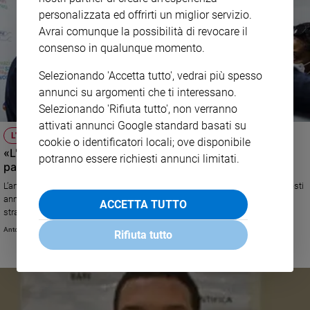
personalizzata ed offrirti un miglior servizio.
Avrai comunque la possibilità di revocare il
consenso in qualunque momento.
Selezionando 'Accetta tutto', vedrai più spesso
annunci su argomenti che ti interessano.
Selezionando 'Rifiuta tutto', non verranno
attivati annunci Google standard basati su
L'ESPERTO
cookie o identificatori locali; ove disponibile
«L'attacco hacker alla Regione Lazio è terrorismo e fa
potranno essere richiesti annunci limitati.
parte della guerra cibernetica»
L’analisi del professore Marco Lombardi della Cattolica di Milano: «In questi
anni il terrorismo ha avuto successo perché ci ha sorpreso nell’utilizzare
ACCETTA TUTTO
strategie che noi non gli attribuivamo come sue specifiche. Secondo la
dottrina americana, a un attacco cibernetico si può rispondere con le
Antonio Sanfrancesco
Rifiuta tutto
bombe tradizionali. Se si ha certezza da quale Stato arriva l’attacco». E sul
possibile collegamento con l’ideologia No-vax: «Non lo possiamo affermare
ma neanche escludere»