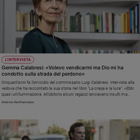
L'INTERVISTA
Gemma Calabresi: «Volevo vendicarmi ma Dio mi ha
condotto sulla strada del perdono»
Cinquant’anni fa l’omicidio del commissario Luigi Calabresi. Intervista alla
vedova che ha raccontato la sua storia nel libro "La crepa e la luce": «Ebbi
quasi un’illuminazione. All’obitorio alcuni ragazzi lanciavano insulti ma
ricevevo migliaia di lettere e regali per i miei figli. Spesso mi sono
Antonio Sanfrancesco
arrabbiata con Gigi perché mi aveva lasciata sola. Ecco come m’immagino
l’incontro con lui»