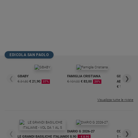
EDICOLA SAN PAOLO
GBABY
FAMIGLIA CRISTIANA
GBABY DIGITA
❮
❯
€ 34,80
€ 21,90
€ 104,00
€ 83,00
ABBONAMEN
37%
20%
€ 16,99
Visualizza tutte le riviste
DIARIO G 2026-27
COLLANA ARS
❮
❯
LE GRANDI BASILICHE ITALIANE
€ 8,90
1 - 2
- € 8,90