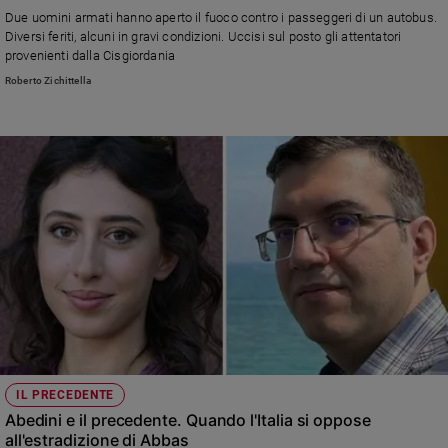
Due uomini armati hanno aperto il fuoco contro i passeggeri di un autobus.
Sanremo
Diversi feriti, alcuni in gravi condizioni. Uccisi sul posto gli attentatori
2026
provenienti dalla Cisgiordania
Cinema,
Roberto Zichittella
Tv
e
streaming
Libri
Musica
Arte
Famiglia
ed
educazione
Genitori
e
figli
Nonni
IL PRECEDENTE
Abedini e il precedente. Quando l'Italia si oppose
Coppia
all'estradizione di Abbas
Scuola