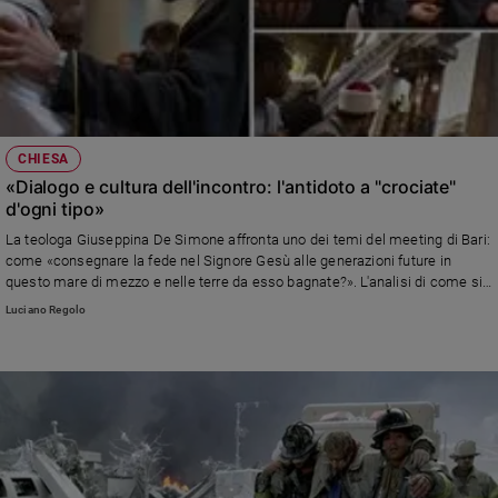
CHIESA
«Dialogo e cultura dell'incontro: l'antidoto a "crociate"
d'ogni tipo»
La teologa Giuseppina De Simone affronta uno dei temi del meeting di Bari:
come «consegnare la fede nel Signore Gesù alle generazioni future in
questo mare di mezzo e nelle terre da esso bagnate?». L'analisi di come si
vive il cattolicesimo nei 20 Paesi che s'affacciano sul Mediterraneo, da
Luciano Regolo
quelli ex comunisti a quelli a maggioranza islamica