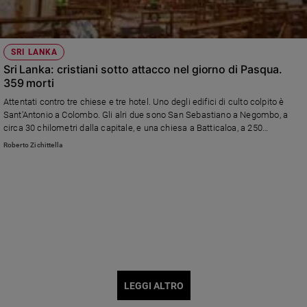
SRI LANKA
Sri Lanka: cristiani sotto attacco nel giorno di Pasqua.
359 morti
Attentati contro tre chiese e tre hotel. Uno degli edifici di culto colpito è
Sant'Antonio a Colombo. Gli alri due sono San Sebastiano a Negombo, a
circa 30 chilometri dalla capitale, e una chiesa a Batticaloa, a 250
chilometri a est di Colombo Nel pomeriggio di domenica 21 aprile il bilancio
Roberto Zichittella
è salito a 359 morti e oltre 500 feriti. 40 persone sono state arrestate. Tra le
vittime ci sono anche 31 stranieri di varie nazionalità.
LEGGI ALTRO