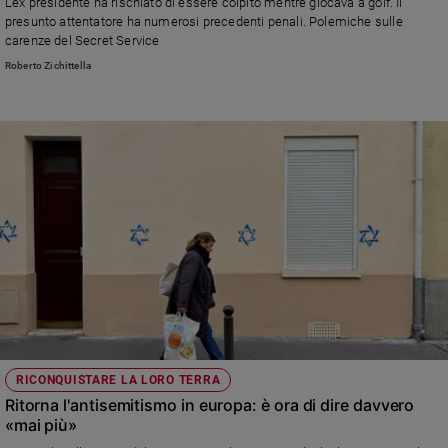
L'ex presidente ha rischiato di essere colpito mentre giocava a golf. Il
presunto attentatore ha numerosi precedenti penali. Polemiche sulle
Policy
carenze del Secret Service
Roberto Zichittella
Chi
siamo
Contatti
Pubblicità
Registrati
Redazione
Social
RICONQUISTARE LA LORO TERRA
Ritorna l'antisemitismo in europa: è ora di dire davvero
«mai più»