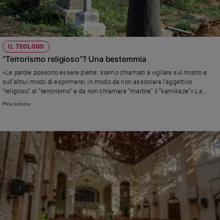
IL TEOLOGO
“Terrorismo religioso”? Una bestemmia
«Le parole possono essere pietre: siamo chiamati a vigilare sul nostro e
sull’altrui modo di esprimersi, in modo da non associare l’aggettivo
“religioso” al “terrorismo” e da non chiamare “martire” il “kamikaze”» La
riflessione di Pino Lorizio, teologo
Pino Lorizio