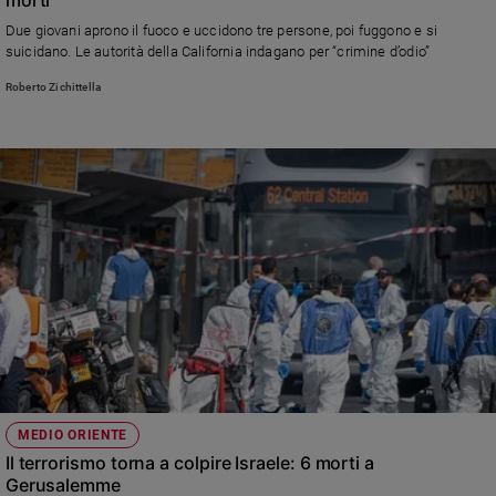
Ambiente
Due giovani aprono il fuoco e uccidono tre persone, poi fuggono e si
e
suicidano. Le autorità della California indagano per “crimine d’odio”
Creato
Roberto Zichittella
Volontariato
Diritti
Aziende
di
valore
Caso
della
settimana
Migranti
Diversità
e
inclusione
Costume
MEDIO ORIENTE
Cultura
Il terrorismo torna a colpire Israele: 6 morti a
e
Gerusalemme
spettacoli