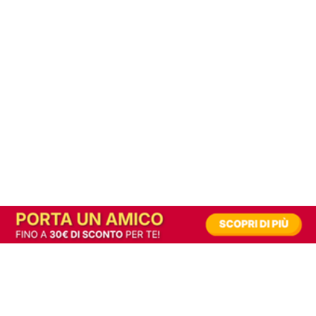
In alternativa, prova la versione digitale!
|
Abbonati
Contribuisci a mantenere questo sito gratuito
Riusciamo a fornire informazione gratuita grazie alla pubblicità erogata dai nostri
partner.
Accettando i consensi richiesti permetti ai nostri partner di creare un'esperienza