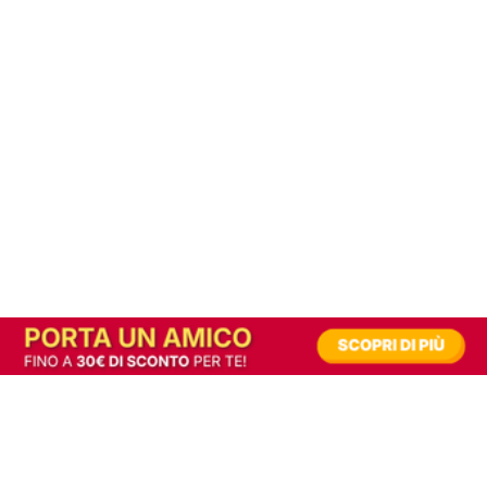
In alternativa, prova la versione digitale!
|
Abbonati
Contribuisci a mantenere questo sito gratuito
Riusciamo a fornire informazione gratuita grazie alla pubblicità erogata dai nostri
partner.
Accettando i consensi richiesti permetti ai nostri partner di creare un'esperienza