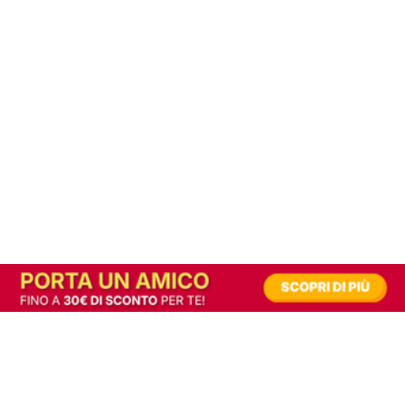
In alternativa, prova la versione digitale!
|
Abbonati
Contribuisci a mantenere questo sito gratuito
Riusciamo a fornire informazione gratuita grazie alla pubblicità erogata dai nostri
partner.
Accettando i consensi richiesti permetti ai nostri partner di creare un'esperienza