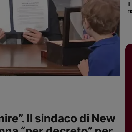
I
r
ire”. Il sindaco di New
anna “per decreto” per