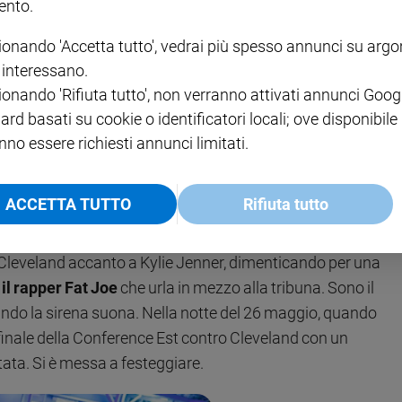
nto.
ionando 'Accetta tutto', vedrai più spesso annunci su arg
i interessano.
nuovo sindaco di New York: «Un evento
auro della Porta Raffo
ionando 'Rifiuta tutto', non verranno attivati annunci Goog
ard basati su cookie o identificatori locali; ove disponibile
nno essere richiesti annunci limitati.
ualcosa che va oltre lo sport, oltre la traiettoria di un
 stessa, trasfigurata in canotta. Sono
Spike Lee in
ACCETTA TUTTO
Rifiuta tutto
ote al proprio altare, generazione dopo generazione.
to i lampioni finché qualcuno non li chiama a cena. Sono
di Cleveland accanto a Kylie Jenner, dimenticando per una
il rapper Fat Joe
che urla in mezzo alla tribuna. Sono il
uando la sirena suona. Nella notte del 26 maggio, quando
finale della Conference Est contro Cleveland con un
ta. Si è messa a festeggiare.