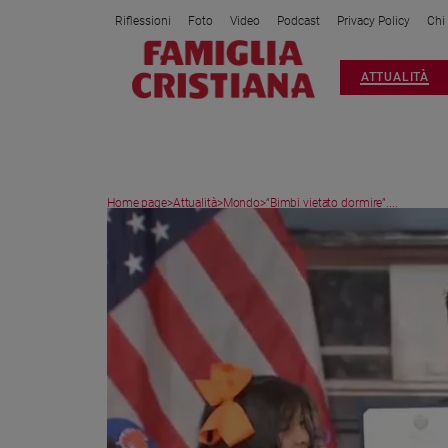
Riflessioni
Foto
Video
Podcast
Privacy Policy
Chi
Attualità
ATTUALITÀ
Italia
Cronaca
Politica
Mondo
Home page
>
Attualità
>
Mondo
>
“Bimbi vietato dormire”....
Economia
Legalità
e
giustizia
Sport
Interviste
Papa
Papa