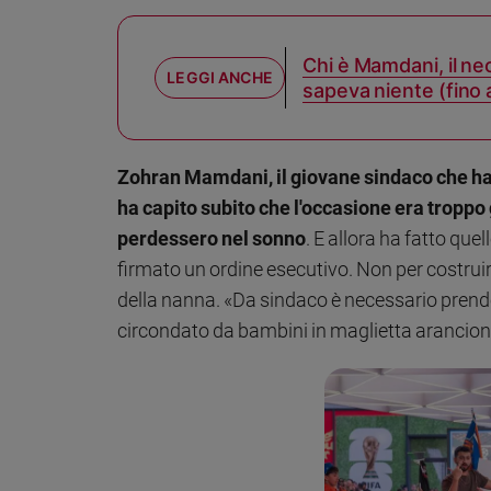
Sanremo
2026
Chi è Mamdani, il ne
Cinema,
sapeva niente (fino
Tv
e
streaming
Zohran Mamdani, il giovane sindaco che ha fa
Libri
ha capito subito che l'occasione era troppo
Musica
perdessero nel sonno
. E allora ha fatto que
Arte
firmato un ordine esecutivo. Non per costruire
Famiglia
della nanna. «Da sindaco è necessario prendere
ed
educazione
circondato da bambini in maglietta arancione
Genitori
e
figli
Nonni
Coppia
Scuola