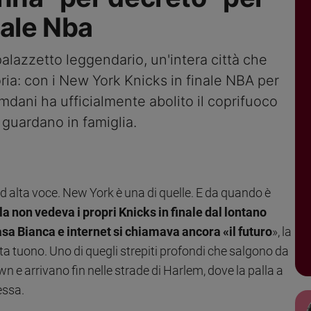
inale Nba
alazzetto leggendario, un'intera città che
ia: con i New York Knicks in finale NBA per
amdani ha ufficialmente abolito il coprifuoco
 guardano in famiglia.
 alta voce. New York è una di quelle. E da quando è
a non vedeva i propri Knicks in finale dal lontano
asa Bianca e internet si chiamava ancora «il futuro
», la
tta tuono. Uno di quegli strepiti profondi che salgono da
 e arrivano fin nelle strade di Harlem, dove la palla a
essa.