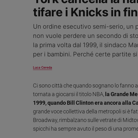
Ambiente
tifare i Knicks in f
e
Creato
Un ordine esecutivo semi-serio, un p
Volontariato
Diritti
non vuole perdere un secondo di stor
Aziende
la prima volta dal 1999, il sindaco M
di
per i bambini. Perché certe partite si
valore
Caso
Luca Cereda
della
settimana
Migranti
Ci sono città che quando sognano lo fanno ad
Diversità
tornata a giocarsi il titolo NBA,
la Grande Mel
e
1999, quando Bill Clinton era ancora alla C
inclusione
grande voce collettiva della metropoli si è fa
Costume
Broadway, rimbalzano sulle vetrate di Midtown
Cultura
spicchi ha sempre avuto il peso di una prom
e
spettacoli