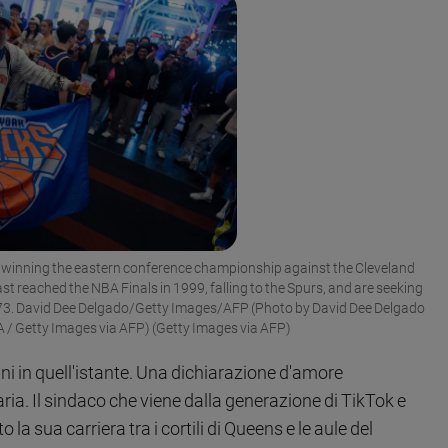
winning the eastern conference championship against the Cleveland
st reached the NBA Finals in 1999, falling to the Spurs, and are seeking
 1973. David Dee Delgado/Getty Images/AFP (Photo by David Dee Delgado
Getty Images via AFP) (Getty Images via AFP)
 in quell'istante. Una dichiarazione d'amore
a. Il sindaco che viene dalla generazione di TikTok e
uto la sua carriera tra i cortili di Queens e le aule del