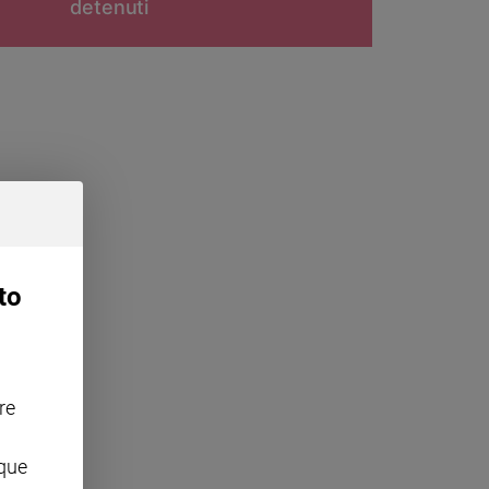
detenuti
to
re
nque