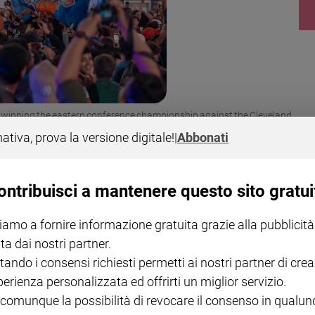
winning the eastern conference championship against the Cleveland
st reached the NBA Finals in 1999, falling to the Spurs, and are seeking
nativa, prova la versione digitale!
|
Abbonati
 1973. David Dee Delgado/Getty Images/AFP (Photo by David Dee Delgado
Getty Images via AFP) (Getty Images via AFP)
ontribuisci a mantenere questo sito gratui
ttadino della capitale del mondo avvolto da una piccola
 ufficiale come se fosse un trofeo. Il decreto, metà atto
iamo a fornire informazione gratuita grazie alla pubblicità
a i minori newyorchesi a restare svegli per seguire le
ta dai nostri partner.
no. Eventualmente anche altre due, il 13 e il 16.
tando i consensi richiesti permetti ai nostri partner di crea
ostante la notte in bianco, i ragazzi il giorno dopo
perienza personalizzata ed offrirti un miglior servizio.
 negoziato. «La formazione», sembra dire il suo
 comunque la possibilità di revocare il consenso in qualu
emmeno per i Knicks».