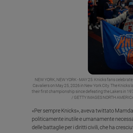
NEW YORK, NEW YORK - MAY 25: Knicks fans celebrate 
Cavaliers on May 25, 2026 in New York City. The Knicks la
their first championship since defeating the Lakers in
/ GETTY IMAGES NORTH AMERICA / 
«Per sempre Knicks», aveva twittato Mamdani
politicamente inutile e umanamente necessari
delle battaglie per i diritti civili, che ha cresci