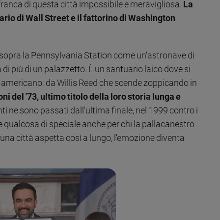
 franca di questa città impossibile e meravigliosa.
La
rio di Wall Street e il fattorino di Washington
 sopra la Pennsylvania Station come un'astronave di
 di più di un palazzetto. È un santuario laico dove si
t americano: da Willis Reed che scende zoppicando in
i del '73, ultimo titolo della loro storia lunga e
nti ne sono passati dall'ultima finale, nel 1999 contro i
 qualcosa di speciale anche per chi la pallacanestro
na città aspetta così a lungo, l'emozione diventa