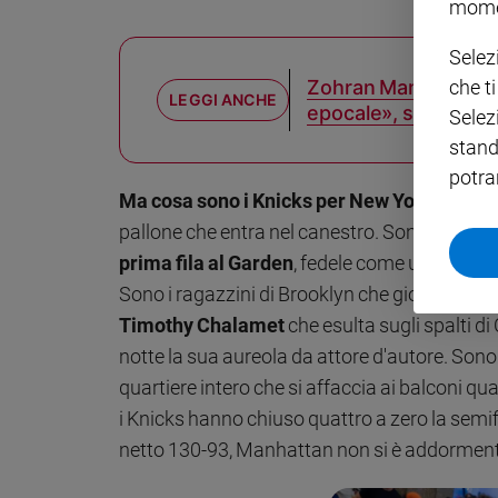
mome
Policy
Selez
che t
Zohran Mamdani, il 
Chi
epocale», secondo M
Selez
siamo
stand
potra
Contatti
Ma cosa sono i Knicks per New York?
Sono q
pallone che entra nel canestro. Sono la città
Pubblicità
prima fila al Garden
, fedele come un sacerd
Sono i ragazzini di Brooklyn che giocano sot
Registrati
Timothy Chalamet
che esulta sugli spalti 
notte la sua aureola da attore d'autore. Sono
Redazione
quartiere intero che si affaccia ai balconi q
i Knicks hanno chiuso quattro a zero la semi
Social
netto 130-93, Manhattan non si è addormenta