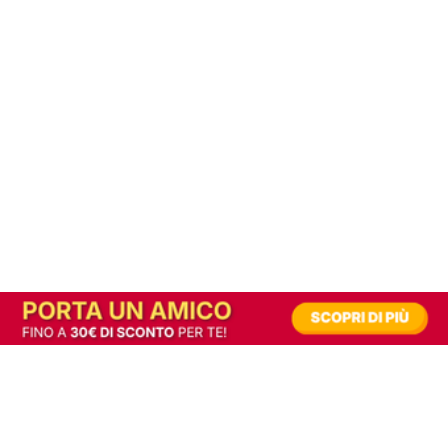
In alternativa, prova la versione digitale!
|
Abbonati
Contribuisci a mantenere questo sito gratuito
Riusciamo a fornire informazione gratuita grazie alla pubblicità erogata dai nostri
partner.
Accettando i consensi richiesti permetti ai nostri partner di creare un'esperienza