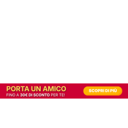
In alternativa, prova la versione digitale!
|
Abbonati
Contribuisci a mantenere questo sito gratuito
Riusciamo a fornire informazione gratuita grazie alla pubblicità erogata dai nostri
partner.
Accettando i consensi richiesti permetti ai nostri partner di creare un'esperienza