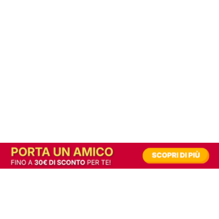
In alternativa, prova la versione digitale!
|
Abbonati
Contribuisci a mantenere questo sito gratuito
Riusciamo a fornire informazione gratuita grazie alla pubblicità erogata dai nostri
partner.
Accettando i consensi richiesti permetti ai nostri partner di creare un'esperienza