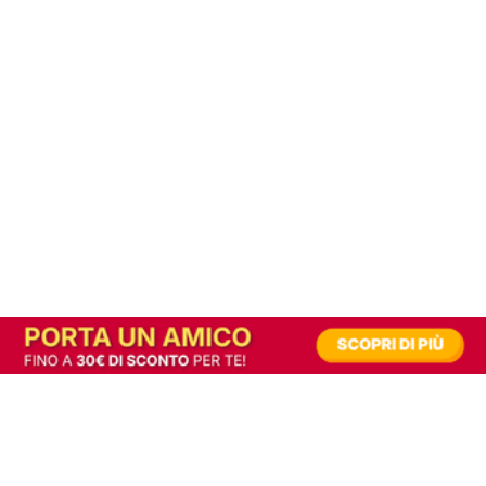
In alternativa, prova la versione digitale!
|
Abbonati
Contribuisci a mantenere questo sito gratuito
Riusciamo a fornire informazione gratuita grazie alla pubblicità erogata dai nostri
partner.
Accettando i consensi richiesti permetti ai nostri partner di creare un'esperienza