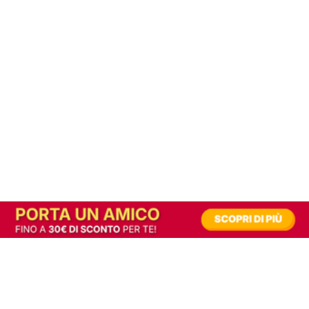
In alternativa, prova la versione digitale!
|
Abbonati
Contribuisci a mantenere questo sito gratuito
Riusciamo a fornire informazione gratuita grazie alla pubblicità erogata dai nostri
partner.
Accettando i consensi richiesti permetti ai nostri partner di creare un'esperienza