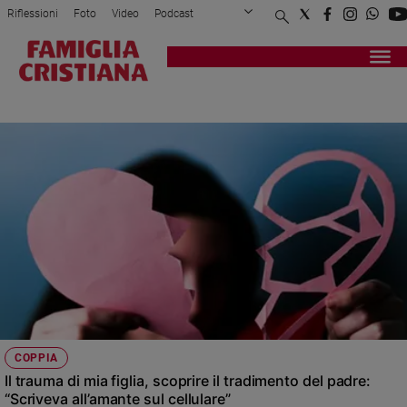
Riflessioni
Foto
Video
Podcast
Privacy Policy
Chi siamo
Contatti
Pubblicità
Attualità
Registrati
Redazione
Italia
DIVORZIO
Cronaca
Politica
Mondo
Economia
Legalità
e
giustizia
Sport
Interviste
Papa
COPPIA
Papa
Il trauma di mia figlia, scoprire il tradimento del padre:
“Scriveva all’amante sul cellulare”