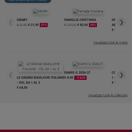
GBABY
FAMIGLIA CRISTIANA
GBABY DIGITA
❮
❯
€ 34,80
€ 21,90
€ 104,00
€ 83,00
ABBONAMEN
37%
20%
€ 16,99
Visualizza tutte le riviste
DIARIO G 2026-27
COLLANA ARS
❮
❯
LE GRANDI BASILICHE ITALIANE
€ 8,90
1 - 2
- € 8,90
- VOL DA 1 AL 5
€ 18,50
€ 64,50
Visualizza tutte le collection