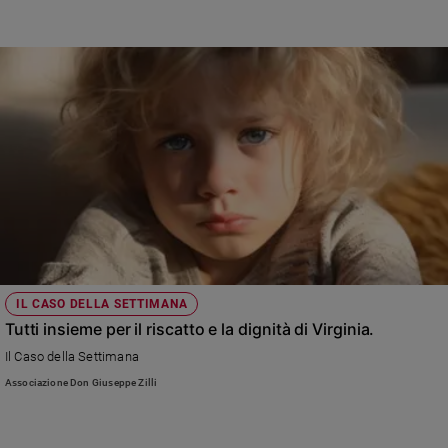
e
giovani
Adolescenza
Bioetica
Vai
Riflessioni
Foto
IL CASO DELLA SETTIMANA
Tutti insieme per il riscatto e la dignità di Virginia.
Video
Il Caso della Settimana
Associazione Don Giuseppe Zilli
Podcast
Privacy