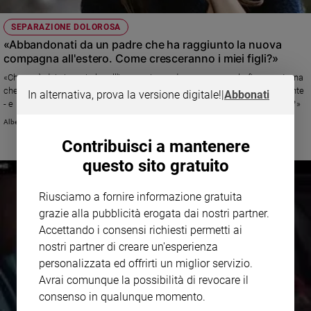
SEPARAZIONE DOLOROSA
«Abbandonati da un padre che ha raggiunto la nuova
compagna all'estero. Come cresceranno i miei figli?»
«Che ne è dei giovani che all’improvviso vedono evaporare la figura paterna
che se ne va, per rincorrere una nuova vita, lasciando indietro la precedente
In alternativa, prova la versione digitale!
|
Abbonati
- e le persone che ne facevano parte – come un ingombro di cui disfarsi?»
Alberto Pellai
Contribuisci a mantenere
questo sito gratuito
Riusciamo a fornire informazione gratuita
grazie alla pubblicità erogata dai nostri partner.
Accettando i consensi richiesti permetti ai
nostri partner di creare un'esperienza
personalizzata ed offrirti un miglior servizio.
Avrai comunque la possibilità di revocare il
consenso in qualunque momento.