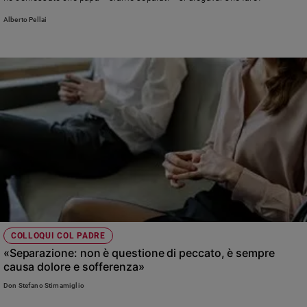
Ambiente
Alberto Pellai
e
Creato
Volontariato
Diritti
Aziende
di
valore
Caso
della
settimana
Migranti
Diversità
e
inclusione
COLLOQUI COL PADRE
Costume
«Separazione: non è questione di peccato, è sempre
causa dolore e sofferenza»
Cultura
Don Stefano Stimamiglio
e
spettacoli