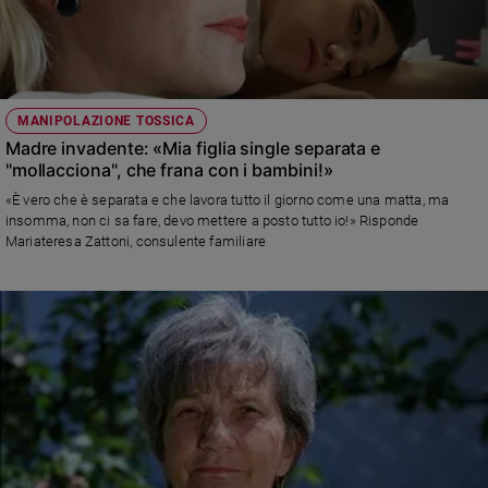
MANIPOLAZIONE TOSSICA
Madre invadente: «Mia figlia single separata e
"mollacciona", che frana con i bambini!»
«È vero che è separata e che lavora tutto il giorno come una matta, ma
insomma, non ci sa fare, devo mettere a posto tutto io!» Risponde
Mariateresa Zattoni, consulente familiare