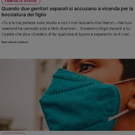
FAMIGLIE DIVISE
Quando due genitori separati si accusano a vicenda per la
bocciatura del figlio
«Tu e le tue pretese sullo studio e con il non lasciarlo mai libero!», «Nei tuoi
weekend hai pensato solo a farlo divertire!»... Ennesimo litigio davanti a lui,
il padre che dice «Credevo di far qualcosa di buono a separarmi, lei è così
testarda e cocciuta...» Ma fa bene al figlio (che non ha diritto di parola)?
Mariateresa Zattoni
Risponde Mariateresa Zattoni, consulente familiare