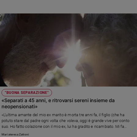
Sanremo
2026
Cinema,
Tv
e
streaming
Libri
Musica
Arte
Famiglia
ed
educazione
"BUONA SEPARAZIONE"
Genitori
«Separati a 45 anni, e ritrovarsi sereni insieme da
e
neopensionati»
figli
«L'ultima amante del mio ex marito è morta tre anni fa, il figlio (che ha
Nonni
potuto stare dal padre ogni volta che voleva, oggi è grande vive per conto
suo. Ho fatto colazione con il mio ex, lui ha gradito e ricambiato. Mi fa
Coppia
piacere. E per ora mi fermo qui.»
Mariateresa Zattoni
Scuola