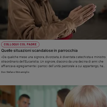
COLLOQUI COL PADRE
Quelle situazioni scandalose in parrocchia
«Da qualche mese una signora, divorziata, è diventata catechista e ministro
straordinario dell’Eucaristia. Un signore, diacono da una decina di anni che
affiancava egregiamente i parroci dell’unità pastorale a cui appartengo, ha
lasciato moglie e figlio per una nuova convivenza e ha mantenuto la sua
Don Stefano Stimamiglio
funzione presso l’ospedale di zona.» Leggi la risposta di don Stefano
Stimamiglio, direttore di Famiglia Cristiana