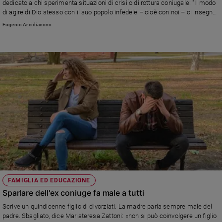
dedicato a chi sperimenta situazioni di crisi o di rottura coniugale: "Il modo
di agire di Dio stesso con il suo popolo infedele – cioè con noi – ci insegna
che l’amore ferito può essere sanato da Dio attraverso la misericordia e il
Eugenio Arcidiacono
perdono"
FAMIGLIA ED EDUCAZIONE
Sparlare dell'ex coniuge fa male a tutti
Scrive un quindicenne figlio di divorziati. La madre parla sempre male del
padre. Sbagliato, dice Mariateresa Zattoni: «non si può coinvolgere un figlio