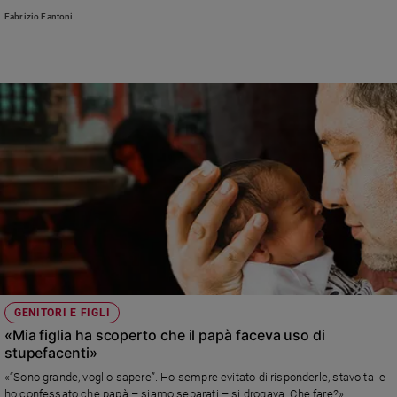
Chiesa
Fabrizio Fantoni
Chiesa
Fede
e
spiritualità
Santi
Devozione
e
fede
Parola
del
giorno
Santo
del
giorno
GENITORI E FIGLI
«Mia figlia ha scoperto che il papà faceva uso di
Società
stupefacenti»
e
«“Sono grande, voglio sapere”. Ho sempre evitato di risponderle, stavolta le
valori
ho confessato che papà – siamo separati – si drogava. Che fare?»