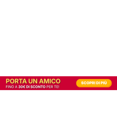
In alternativa, prova la versione digitale!
|
Abbonati
Contribuisci a mantenere questo sito gratuito
Riusciamo a fornire informazione gratuita grazie alla pubblicità erogata dai nostri
partner.
Accettando i consensi richiesti permetti ai nostri partner di creare un'esperienza