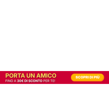
In alternativa, prova la versione digitale!
|
Abbonati
Contribuisci a mantenere questo sito gratuito
Riusciamo a fornire informazione gratuita grazie alla pubblicità erogata dai nostri
partner.
Accettando i consensi richiesti permetti ai nostri partner di creare un'esperienza