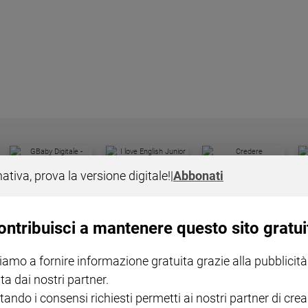
I LOVE ENGLISH JUNIOR
CREDERE
IL G
nativa, prova la versione digitale!
|
Abbonati
GBABY DIGITALE -
€ 69,00
€ 43,90
€ 98,80
€ 49,90
€ 11
35%
49%
ABBONAMENTO ANNUALE
€ 16,99
ontribuisci a mantenere questo sito gratui
iamo a fornire informazione gratuita grazie alla pubblicità
ta dai nostri partner.
tando i consensi richiesti permetti ai nostri partner di crea
COLLANA ARSENIO LUPIN
QUID+ ALLENIAMO