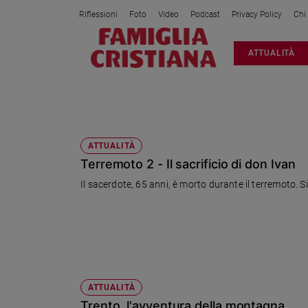
Riflessioni
Foto
Video
Podcast
Privacy Policy
Chi
Attualità
ATTUALITÀ
Italia
Cronaca
Politica
ROVERETO
Mondo
Economia
ATTUALITÀ
Terremoto 2 - Il sacrificio di don Ivan
Legalità
e
Il sacerdote, 65 anni, è morto durante il terremoto. S
giustizia
Sport
Interviste
Papa
Papa
ATTUALITÀ
Trento, l'avventura della montagna