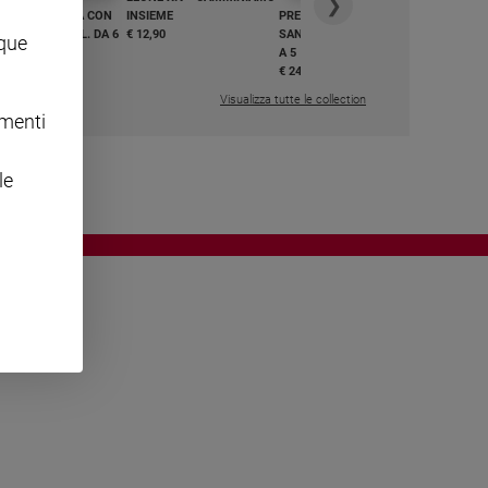
❯
GHIAMO MARIA CON
INSIEME
PREGHIAMO MARIA CON
I E BEATI - VOL. DA 6
€ 12,90
SANTI E BEATI - VOL. DA 1
nque
A 5
,50
€ 24,50
Visualizza tutte le collection
omenti
le
OWING