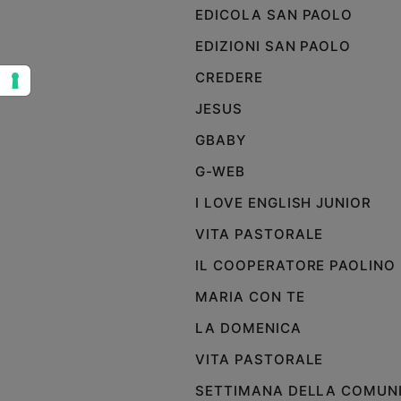
EDICOLA SAN PAOLO
Sanremo
2026
EDIZIONI SAN PAOLO
Cinema,
CREDERE
Tv
e
JESUS
streaming
GBABY
Libri
Musica
G-WEB
Arte
I LOVE ENGLISH JUNIOR
Famiglia
VITA PASTORALE
ed
educazione
IL COOPERATORE PAOLINO
Genitori
MARIA CON TE
e
LA DOMENICA
figli
Nonni
VITA PASTORALE
Coppia
SETTIMANA DELLA COMUN
Scuola