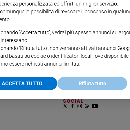
perienza personalizzata ed offrirti un miglior servizio.
VOL. 1 - 2
MAGNIFICA HUMANITAS -
L'INTELLIGENZA
PRE
€ 18,50
ENCICLICA PAPALE
€ 27,50
SANT
 comunque la possibilità di revocare il consenso in qualu
€ 2,90
A 10
nto.
€ 24
ionando 'Accetta tutto', vedrai più spesso annunci su arg
i interessano.
ionando 'Rifiuta tutto', non verranno attivati annunci Goog
ard basati su cookie o identificatori locali; ove disponibile
nno essere richiesti annunci limitati.
NOTE LEGALI
ACCETTA TUTTO
Rifiuta tutto
PAOLO
PRIVACY POLICY
INFORMATIVA WHISTLEBL
SOCIAL