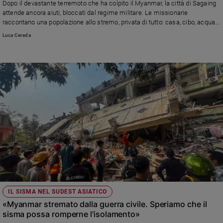
Dopo il devastante terremoto che ha colpito il Myanmar, la città di Sagaing
Sanremo
attende ancora aiuti, bloccati dal regime militare. Le missionarie
raccontano una popolazione allo stremo, privata di tutto: casa, cibo, acqua e
2026
speranza. Ma tra le macerie e la guerra, la resistenza della popolazione e le
Luca Cereda
Cinema,
opere di carità di suore e missionari, continuano
Tv
e
streaming
Libri
Musica
Arte
Famiglia
ed
educazione
Genitori
e
figli
IL SISMA NEL SUDEST ASIATICO
Nonni
«Myanmar stremato dalla guerra civile. Speriamo che il
Coppia
sisma possa romperne l'isolamento»
Scuola