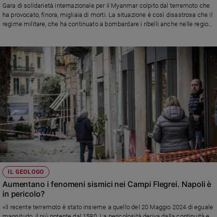
Gara di solidarietà internazionale per il Myanmar colpito dal terremoto che
Policy
ha provocato, finora, migliaia di morti. La situazione è così disastrosa che il
regime militare, che ha continuato a bombardare i ribelli anche nelle regioni
colpite dal sisma, ha chiesto aiuto assicurando «vie aperte per i soccorsi
Chi
stranieri». Una fonte della comunità cattolica di Mandalay, una delle città
siamo
più colpite, all’Agenzia Fides: «Stato assente, i soccorsi affidati alla buona
volontà della gente»
Contatti
Pubblicità
Registrati
Redazione
IL GEOLOGO
Social
Aumentano i fenomeni sismici nei Campi Flegrei. Napoli è
in pericolo?
«Il recente terremoto è stato insieme a quello del 20 Maggio 2024 di eguale
magnitudo, il più potente dal 1580. La pericolosità deriva dalla continuità e