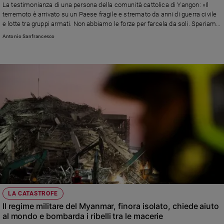
La testimonianza di una persona della comunità cattolica di Yangon: «Il
e
terremoto è arrivato su un Paese fragile e stremato da anni di guerra civile
giovani
e lotte tra gruppi armati. Non abbiamo le forze per farcela da soli. Speriamo
Adolescenza
che la solidarietà internazionale aiuti a ristabilire relazioni diplomatiche».
Antonio Sanfrancesco
Intanto la giunta militare bombarda i ribelli anche nelle zone colpite dal
Bioetica
sisma
Vai
Riflessioni
Foto
Video
Podcast
LA CATASTROFE
Il regime militare del Myanmar, finora isolato, chiede aiuto
al mondo e bombarda i ribelli tra le macerie
Privacy