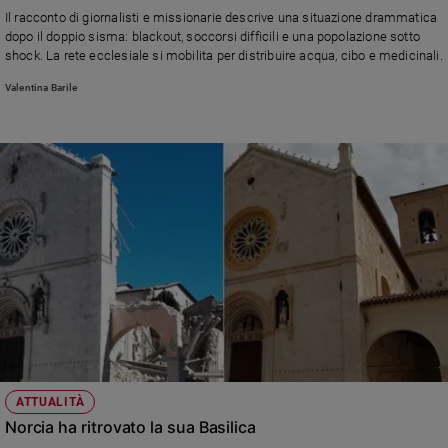
Chiesa
Il racconto di giornalisti e missionarie descrive una situazione drammatica
Chiesa
dopo il doppio sisma: blackout, soccorsi difficili e una popolazione sotto
shock. La rete ecclesiale si mobilita per distribuire acqua, cibo e medicinali.
Fede
Valentina Barile
e
spiritualità
Santi
Devozione
e
fede
Parola
del
giorno
Santo
del
giorno
Società
ATTUALITÀ
e
Norcia ha ritrovato la sua Basilica
valori