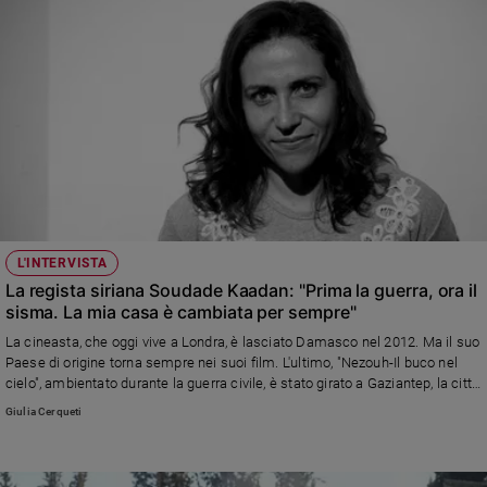
L'INTERVISTA
La regista siriana Soudade Kaadan: "Prima la guerra, ora il
sisma. La mia casa è cambiata per sempre"
La cineasta, che oggi vive a Londra, è lasciato Damasco nel 2012. Ma il suo
Paese di origine torna sempre nei suoi film. L'ultimo, "Nezouh-Il buco nel
cielo", ambientato durante la guerra civile, è stato girato a Gaziantep, la città
turca vicina al confine con Siria, devastata dal terremoto
Giulia Cerqueti