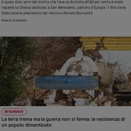
A quasi dieci anni dal sisma che l'aveva distrutta all'80 per cento è stata
Ambiente
riaperta la Chiesa dedicata a San Benedetto, patrono d'Europa. Il Rito della
e
Dedicazione presieduto dal vescovo Renato Boccardo
Creato
Roberto Zichittella
Volontariato
Diritti
Aziende
di
valore
Caso
della
settimana
Migranti
Diversità
e
inclusione
Costume
MYANMAR
La terra trema ma la guerra non si ferma: la resistenza di
Cultura
e
un popolo dimenticato
spettacoli