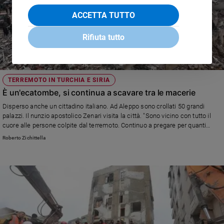
ACCETTA TUTTO
Rifiuta tutto
TERREMOTO IN TURCHIA E SIRIA
È un'ecatombe, si continua a scavare tra le macerie
Disperso anche un cittadino italiano. Ad Aleppo sono crollati 50 grandi
palazzi. Il nunzio apostolico Zenari visita la città. "Sono vicino con tutto il
cuore alle persone colpite dal terremoto. Continuo a pregare per quanti
hanno perso la vita, per i feriti, i familiari, i soccorritori. L'aiuto concreto di
Roberto Zichittella
tutti noi li possa sostenere in questa immane tragedia”, ha scritto papa
Francesco in un tweet