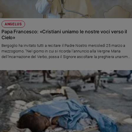
ANGELUS
Papa Francesco: «Cristiani uniamo le nostre voci verso il
Cielo»
Bergoglio ha invitato tutti a recitare il Padre Nostro mercoledì 25 marzo a
mezzogiorno. "Nel giorno in cui si ricorda l’annuncio alla Vergine Maria
dell’Incarnazione del Verbo, possa il Signore ascoltare la preghiera unanime
di tutti i suoi discepoli che si preparano a celebrare la vittoria di Cristo
Risorto", ha detto. "Con questa medesima intenzione, venerdì 27 marzo, alle
18, presiederò un momento di preghiera sul sagrato della Basilica di San
Pietro". Il Papa ha poi mandato un messaggio di vicinanza alla Croazia,
colpita in queste ore da un terremoto.