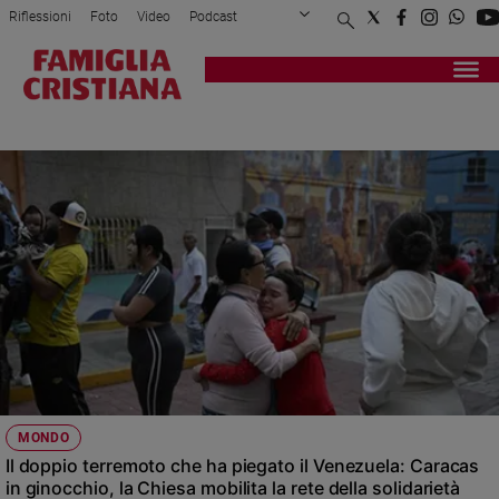
Riflessioni
Foto
Video
Podcast
Privacy Policy
Chi siamo
Contatti
Pubblicità
Attualità
Registrati
Redazione
Italia
TERREMOTO
Cronaca
Politica
Mondo
Economia
Legalità
e
giustizia
Sport
Interviste
Papa
MONDO
Papa
Il doppio terremoto che ha piegato il Venezuela: Caracas
in ginocchio, la Chiesa mobilita la rete della solidarietà