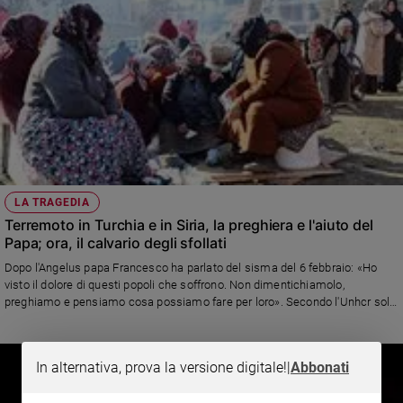
LA TRAGEDIA
Terremoto in Turchia e in Siria, la preghiera e l'aiuto del
Papa; ora, il calvario degli sfollati
Dopo l'Angelus papa Francesco ha parlato del sisma del 6 febbraio: «Ho
visto il dolore di questi popoli che soffrono. Non dimentichiamolo,
preghiamo e pensiamo cosa possiamo fare per loro». Secondo l'Unhcr solo
in Siria sono oltre 5 milioni coloro che non sanno più dove andare perché
hanno perso tutto (102 mila, in Turchia). Stando all'ultimo bollettino ufficiale
i morti sono 40.943‬ morti. Ma l'Onu teme che la cifra possa alla fine
In alternativa, prova la versione digitale!
|
Abbonati
raddoppiare