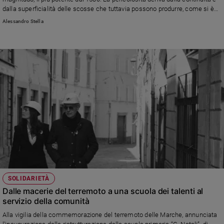
dalla superficialità delle scosse che tuttavia possono produrre, come si è
visto, accelerazioni estreme soltanto a bassissima distanza. Generano
Alessandro Stella
paura ma è improbabile che producano danni gravi oltre 1 o 2 km dalla
caldera. L'eruzione del Vesuvio? Non può essere prevista» spiega il
vulcanologo Giuseppe De Natale
SOLIDARIETÀ
Dalle macerie del terremoto a una scuola dei talenti al
servizio della comunità
Alla vigilia della commemorazione del terremoto delle Marche, annunciata