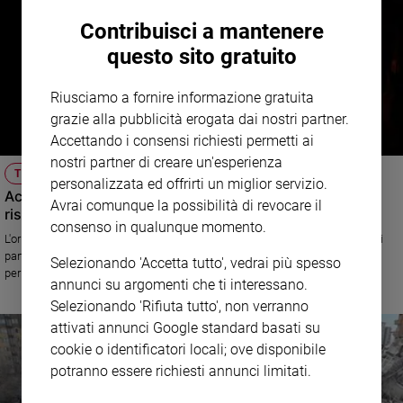
Contribuisci a mantenere
questo sito gratuito
Riusciamo a fornire informazione gratuita
grazie alla pubblicità erogata dai nostri partner.
Accettando i consensi richiesti permetti ai
nostri partner di creare un'esperienza
TERREMOTO
personalizzata ed offrirti un miglior servizio.
ActionAid: con il sisma donne e bambine ancora più a
Avrai comunque la possibilità di revocare il
rischio di violenze e abusi
consenso in qualunque momento.
L'organizzazione, impegnata in Turchia e Siria al fianco delle associazioni
partner locali, lancia l'allarme: servono servizi sicuri e spazi di protezione
Selezionando 'Accetta tutto', vedrai più spesso
per le donne e per i loro figli, i soggetti più vulnerabili nelle emergenze
annunci su argomenti che ti interessano.
umanitarie
Selezionando 'Rifiuta tutto', non verranno
attivati annunci Google standard basati su
cookie o identificatori locali; ove disponibile
potranno essere richiesti annunci limitati.