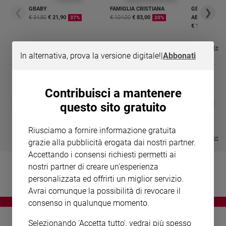
Chiesa
GBABY
FAMIGLIA CRISTIANA
GBABY DIGITA
❮
❯
Chiesa
€ 34,80
€ 21,90
€ 104,00
€ 83,00
ABBONAMEN
37%
20%
€ 16,99
Fede
e
Visualizza tutte le riviste
In alternativa, prova la versione digitale!
|
Abbonati
spiritualità
Santi
Devozione
Contribuisci a mantenere
e
DIARIO G 2026-27
COLLANA ARS
❮
❯
questo sito gratuito
fede
LE GRANDI BASILICHE ITALIANE
€ 8,90
1 - 2
- € 8,90
- VOL DA 1 AL 5
€ 18,50
Parola
€ 64,50
Riusciamo a fornire informazione gratuita
del
Visualizza tutte le collection
grazie alla pubblicità erogata dai nostri partner.
giorno
Accettando i consensi richiesti permetti ai
Santo
nostri partner di creare un'esperienza
del
giorno
personalizzata ed offrirti un miglior servizio.
Avrai comunque la possibilità di revocare il
Società
consenso in qualunque momento.
e
valori
Selezionando 'Accetta tutto', vedrai più spesso