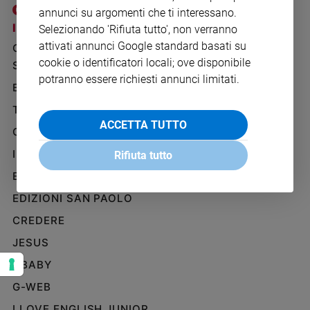
Ambiente
annunci su argomenti che ti interessano.
e
I SITI SAN PAOLO
NOTE LEGALI
Selezionando 'Rifiuta tutto', non verranno
Creato
attivati annunci Google standard basati su
GRUPPO EDITORIALE
PRIVACY POLICY
Volontariato
cookie o identificatori locali; ove disponibile
SAN PAOLO
INFORMATIVA
Diritti
potranno essere richiesti annunci limitati.
BENESSERE
WHISTLEBLOWING
Aziende
SOCIAL
di
TELENOVA
valore
ACCETTA TUTTO
GAZZETTA D'ALBA
Caso
IL GIORNALINO
della
Rifiuta tutto
settimana
EDICOLA SAN PAOLO
Migranti
EDIZIONI SAN PAOLO
Diversità
e
CREDERE
inclusione
JESUS
Costume
GBABY
Cultura
G-WEB
e
spettacoli
I LOVE ENGLISH JUNIOR