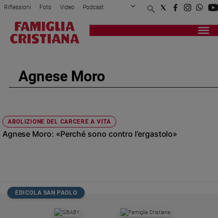
Riflessioni
Foto
Video
Podcast
Privacy Policy
Chi siamo
Contatti
Pubblicità
Attualità
Registrati
Redazione
Italia
Cronaca
Agnese Moro
Politica
Mondo
Economia
Legalità
ABOLIZIONE DEL CARCERE A VITA
e
Agnese Moro: «Perché sono contro l’ergastolo»
giustizia
Sport
Interviste
Papa
EDICOLA SAN PAOLO
Papa