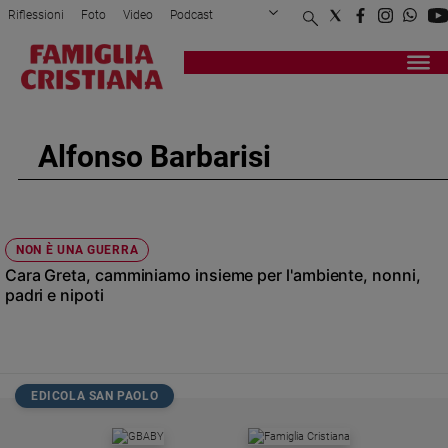
Riflessioni
Foto
Video
Podcast
Privacy Policy
Chi siamo
Contatti
Pubblicità
Attualità
Registrati
Redazione
Italia
Cronaca
Alfonso Barbarisi
Politica
Mondo
Economia
Legalità
NON È UNA GUERRA
e
Cara Greta, camminiamo insieme per l'ambiente, nonni,
giustizia
padri e nipoti
Sport
Interviste
Papa
EDICOLA SAN PAOLO
Papa