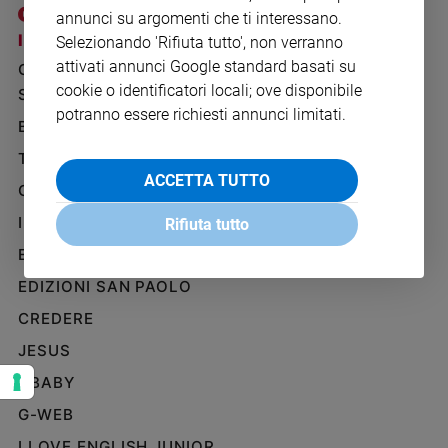
Ambiente
annunci su argomenti che ti interessano.
e
I SITI SAN PAOLO
NOTE LEGALI
Selezionando 'Rifiuta tutto', non verranno
Creato
attivati annunci Google standard basati su
GRUPPO EDITORIALE
PRIVACY POLICY
Volontariato
cookie o identificatori locali; ove disponibile
SAN PAOLO
INFORMATIVA
Diritti
potranno essere richiesti annunci limitati.
BENESSERE
WHISTLEBLOWING
Aziende
SOCIAL
di
TELENOVA
valore
ACCETTA TUTTO
GAZZETTA D'ALBA
Caso
IL GIORNALINO
della
Rifiuta tutto
settimana
EDICOLA SAN PAOLO
Migranti
EDIZIONI SAN PAOLO
Diversità
e
CREDERE
inclusione
JESUS
Costume
GBABY
Cultura
G-WEB
e
spettacoli
I LOVE ENGLISH JUNIOR