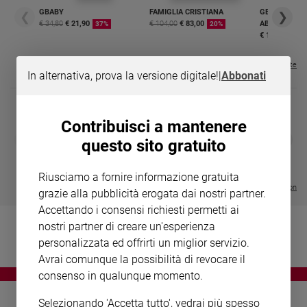
Chiesa
GBABY
FAMIGLIA CRISTIANA
GBABY DIGITA
❮
❯
Chiesa
€ 34,80
€ 21,90
€ 104,00
€ 83,00
ABBONAMEN
37%
20%
€ 16,99
Fede
e
Visualizza tutte le riviste
In alternativa, prova la versione digitale!
|
Abbonati
spiritualità
Santi
Devozione
Contribuisci a mantenere
e
DIARIO G 2026-27
COLLANA ARS
❮
❯
questo sito gratuito
fede
LE GRANDI BASILICHE ITALIANE
€ 8,90
1 - 2
- € 8,90
- VOL DA 1 AL 5
€ 18,50
Parola
€ 64,50
Riusciamo a fornire informazione gratuita
del
Visualizza tutte le collection
grazie alla pubblicità erogata dai nostri partner.
giorno
Accettando i consensi richiesti permetti ai
Santo
nostri partner di creare un'esperienza
del
giorno
personalizzata ed offrirti un miglior servizio.
Avrai comunque la possibilità di revocare il
Società
consenso in qualunque momento.
e
valori
Selezionando 'Accetta tutto', vedrai più spesso