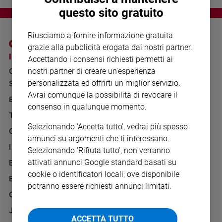
Chiesa
questo sito gratuito
Chiesa
Riusciamo a fornire informazione gratuita
Fede
grazie alla pubblicità erogata dai nostri partner.
e
I SITI SAN PAOLO
NOTE LEGALI
spiritualità
Accettando i consensi richiesti permetti ai
GRUPPO EDITORIALE
PRIVACY POLICY
nostri partner di creare un'esperienza
Santi
personalizzata ed offrirti un miglior servizio.
SAN PAOLO
Devozione
INFORMATIVA
Avrai comunque la possibilità di revocare il
e
BENESSERE
WHISTLEBLOWING
consenso in qualunque momento.
fede
SOCIAL
TELENOVA
Parola
Selezionando 'Accetta tutto', vedrai più spesso
del
GAZZETTA D'ALBA
annunci su argomenti che ti interessano.
giorno
IL GIORNALINO
Selezionando 'Rifiuta tutto', non verranno
Santo
attivati annunci Google standard basati su
EDICOLA SAN PAOLO
del
cookie o identificatori locali; ove disponibile
giorno
EDIZIONI SAN PAOLO
potranno essere richiesti annunci limitati.
CREDERE
Società
e
JESUS
valori
ACCETTA TUTTO