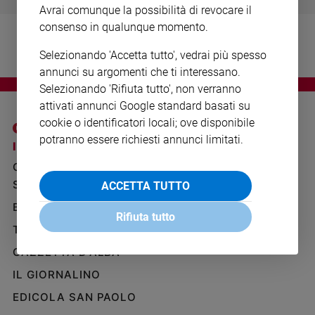
Ambiente
Avrai comunque la possibilità di revocare il
e
consenso in qualunque momento.
Creato
Selezionando 'Accetta tutto', vedrai più spesso
Volontariato
annunci su argomenti che ti interessano.
Diritti
Selezionando 'Rifiuta tutto', non verranno
Aziende
attivati annunci Google standard basati su
di
cookie o identificatori locali; ove disponibile
valore
potranno essere richiesti annunci limitati.
Caso
I SITI SAN PAOLO
NOTE LEGALI
della
GRUPPO EDITORIALE
PRIVACY POLICY
settimana
SAN PAOLO
ACCETTA TUTTO
INFORMATIVA
Migranti
BENESSERE
WHISTLEBLOWING
Diversità
Rifiuta tutto
SOCIAL
e
TELENOVA
inclusione
GAZZETTA D'ALBA
Costume
IL GIORNALINO
Cultura
EDICOLA SAN PAOLO
e
spettacoli