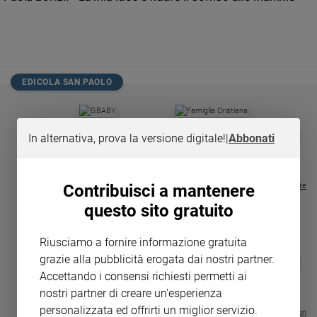
Chiesa
Chiesa
Fede
e
spiritualità
EDICOLA SAN PAOLO
Santi
Devozione
GBABY
FAMIGLIA CRISTIANA
GBABY DIGITA
❮
❯
e
In alternativa, prova la versione digitale!
|
Abbonati
€ 34,80
€ 21,90
€ 104,00
€ 83,00
ABBONAMEN
37%
20%
fede
€ 16,99
Parola
del
Contribuisci a mantenere
Visualizza tutte le riviste
giorno
questo sito gratuito
Santo
del
Riusciamo a fornire informazione gratuita
giorno
grazie alla pubblicità erogata dai nostri partner.
DIARIO G 2026-27
COLLANA ARS
❮
❯
LE GRANDI BASILICHE ITALIANE
€ 8,90
1 - 2
- € 8,90
Accettando i consensi richiesti permetti ai
Società
- VOL DA 1 AL 5
€ 18,50
e
nostri partner di creare un'esperienza
€ 64,50
valori
personalizzata ed offrirti un miglior servizio.
Visualizza tutte le collection