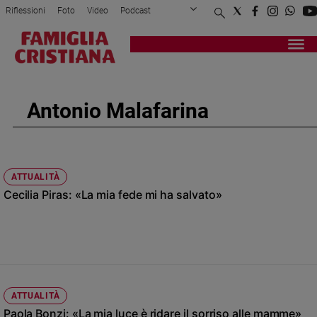
Riflessioni
Foto
Video
Podcast
Privacy Policy
Chi siamo
Contatti
Pubblicità
Attualità
Registrati
Redazione
Italia
Cronaca
Antonio Malafarina
Politica
Mondo
Economia
Legalità
ATTUALITÀ
e
Cecilia Piras: «La mia fede mi ha salvato»
giustizia
Sport
Interviste
Papa
Papa
ATTUALITÀ
Paola Bonzi: «La mia luce è ridare il sorriso alle mamme»