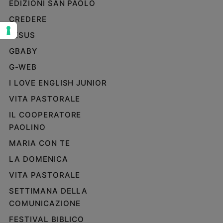
EDIZIONI SAN PAOLO
Sanremo
CREDERE
2026
JESUS
Cinema,
Tv
GBABY
e
G-WEB
streaming
Libri
I LOVE ENGLISH JUNIOR
Musica
VITA PASTORALE
Arte
IL COOPERATORE
PAOLINO
Famiglia
ed
MARIA CON TE
educazione
LA DOMENICA
Genitori
e
VITA PASTORALE
figli
SETTIMANA DELLA
Nonni
COMUNICAZIONE
Coppia
FESTIVAL BIBLICO
Scuola