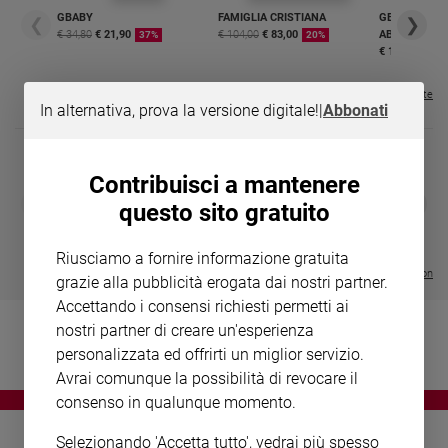
Chiesa
GBABY
FAMIGLIA CRISTIANA
GBABY DIGITA
❮
❯
Chiesa
€ 34,80
€ 21,90
€ 104,00
€ 83,00
ABBONAMEN
37%
20%
€ 16,99
Fede
e
Visualizza tutte le riviste
In alternativa, prova la versione digitale!
|
Abbonati
spiritualità
Santi
Devozione
Contribuisci a mantenere
e
DIARIO G 2026-27
COLLANA ARS
❮
❯
questo sito gratuito
fede
LE GRANDI BASILICHE ITALIANE
€ 8,90
1 - 2
- € 8,90
- VOL DA 1 AL 5
€ 18,50
Parola
€ 64,50
Riusciamo a fornire informazione gratuita
del
Visualizza tutte le collection
grazie alla pubblicità erogata dai nostri partner.
giorno
Accettando i consensi richiesti permetti ai
Santo
nostri partner di creare un'esperienza
del
giorno
personalizzata ed offrirti un miglior servizio.
Avrai comunque la possibilità di revocare il
Società
consenso in qualunque momento.
e
valori
Selezionando 'Accetta tutto', vedrai più spesso