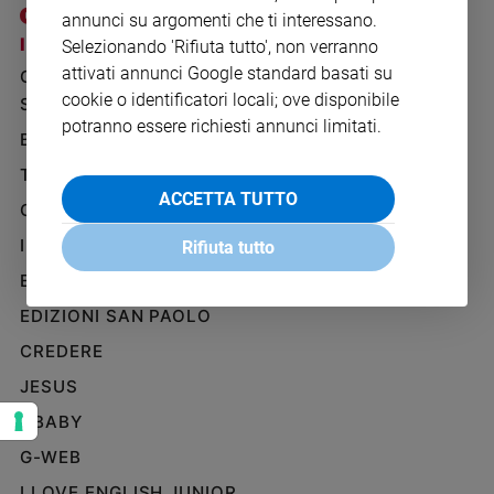
Ambiente
annunci su argomenti che ti interessano.
e
I SITI SAN PAOLO
NOTE LEGALI
Selezionando 'Rifiuta tutto', non verranno
Creato
attivati annunci Google standard basati su
GRUPPO EDITORIALE
PRIVACY POLICY
Volontariato
cookie o identificatori locali; ove disponibile
SAN PAOLO
INFORMATIVA
Diritti
potranno essere richiesti annunci limitati.
BENESSERE
WHISTLEBLOWING
Aziende
SOCIAL
di
TELENOVA
valore
ACCETTA TUTTO
GAZZETTA D'ALBA
Caso
IL GIORNALINO
della
Rifiuta tutto
settimana
EDICOLA SAN PAOLO
Migranti
EDIZIONI SAN PAOLO
Diversità
e
CREDERE
inclusione
JESUS
Costume
GBABY
Cultura
G-WEB
e
spettacoli
I LOVE ENGLISH JUNIOR