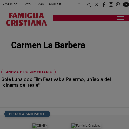
Riflessioni
Foto
Video
Podcast
Privacy Policy
Chi siamo
Contatti
Pubblicità
Attualità
Registrati
Redazione
Italia
Cronaca
Carmen La Barbera
Politica
Mondo
Economia
Legalità
CINEMA E DOCUMENTARIO
e
Sole Luna doc Film Festival: a Palermo, un’isola del
giustizia
"cinema del reale"
Sport
Interviste
Papa
EDICOLA SAN PAOLO
Papa