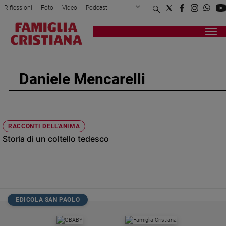
Riflessioni
Foto
Video
Podcast
Privacy Policy
Chi siamo
Contatti
Pubblicità
Attualità
Registrati
Redazione
Italia
Cronaca
Daniele Mencarelli
Politica
Mondo
Economia
Legalità
RACCONTI DELL'ANIMA
e
Storia di un coltello tedesco
giustizia
Sport
Interviste
Papa
EDICOLA SAN PAOLO
Papa