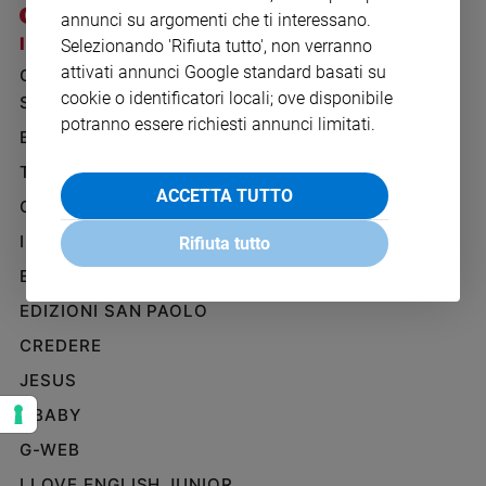
Ambiente
annunci su argomenti che ti interessano.
e
I SITI SAN PAOLO
NOTE LEGALI
Selezionando 'Rifiuta tutto', non verranno
Creato
attivati annunci Google standard basati su
GRUPPO EDITORIALE
PRIVACY POLICY
Volontariato
cookie o identificatori locali; ove disponibile
SAN PAOLO
INFORMATIVA
Diritti
potranno essere richiesti annunci limitati.
BENESSERE
WHISTLEBLOWING
Aziende
SOCIAL
di
TELENOVA
valore
ACCETTA TUTTO
GAZZETTA D'ALBA
Caso
IL GIORNALINO
della
Rifiuta tutto
settimana
EDICOLA SAN PAOLO
Migranti
EDIZIONI SAN PAOLO
Diversità
e
CREDERE
inclusione
JESUS
Costume
GBABY
Cultura
G-WEB
e
spettacoli
I LOVE ENGLISH JUNIOR