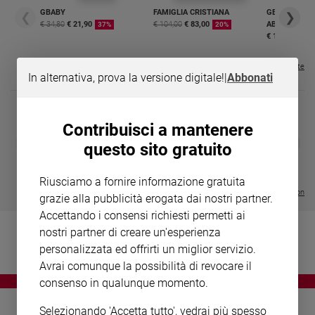
Chiesa
GBABY
FAMIGLIA CRISTIANA
GBABY DIGITA
❮
❯
Chiesa
€ 34,80
€ 21,90
€ 104,00
€ 83,00
ABBONAMEN
37%
20%
€ 16,99
Fede
e
Visualizza tutte le riviste
In alternativa, prova la versione digitale!
|
Abbonati
spiritualità
Santi
Devozione
Contribuisci a mantenere
e
DIARIO G 2026-27
COLLANA ARS
❮
❯
questo sito gratuito
fede
LE GRANDI BASILICHE ITALIANE
€ 8,90
1 - 2
- € 8,90
- VOL DA 1 AL 5
€ 18,50
Parola
€ 64,50
Riusciamo a fornire informazione gratuita
del
Visualizza tutte le collection
grazie alla pubblicità erogata dai nostri partner.
giorno
Accettando i consensi richiesti permetti ai
Santo
nostri partner di creare un'esperienza
del
giorno
personalizzata ed offrirti un miglior servizio.
Avrai comunque la possibilità di revocare il
Società
consenso in qualunque momento.
e
valori
Selezionando 'Accetta tutto', vedrai più spesso