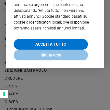
Ambiente
annunci su argomenti che ti interessano.
e
I SITI SAN PAOLO
NOTE LEGALI
Selezionando 'Rifiuta tutto', non verranno
Creato
attivati annunci Google standard basati su
GRUPPO EDITORIALE
PRIVACY POLICY
Volontariato
cookie o identificatori locali; ove disponibile
SAN PAOLO
INFORMATIVA
Diritti
potranno essere richiesti annunci limitati.
BENESSERE
WHISTLEBLOWING
Aziende
SOCIAL
di
TELENOVA
valore
ACCETTA TUTTO
GAZZETTA D'ALBA
Caso
IL GIORNALINO
della
Rifiuta tutto
settimana
EDICOLA SAN PAOLO
Migranti
EDIZIONI SAN PAOLO
Diversità
e
CREDERE
inclusione
JESUS
Costume
GBABY
Cultura
G-WEB
e
spettacoli
I LOVE ENGLISH JUNIOR