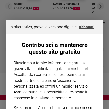
Chiesa
GBABY
FAMIGLIA CRISTIANA
GBABY DIGITA
❮
❯
Chiesa
€ 34,80
€ 21,90
€ 104,00
€ 83,00
ABBONAMEN
37%
20%
€ 16,99
Fede
e
Visualizza tutte le riviste
In alternativa, prova la versione digitale!
|
Abbonati
spiritualità
Santi
Devozione
Contribuisci a mantenere
e
DIARIO G 2026-27
COLLANA ARS
❮
❯
questo sito gratuito
fede
LE GRANDI BASILICHE ITALIANE
€ 8,90
1 - 2
- € 8,90
- VOL DA 1 AL 5
€ 18,50
Parola
€ 64,50
Riusciamo a fornire informazione gratuita
del
Visualizza tutte le collection
grazie alla pubblicità erogata dai nostri partner.
giorno
Accettando i consensi richiesti permetti ai
Santo
nostri partner di creare un'esperienza
del
giorno
personalizzata ed offrirti un miglior servizio.
Avrai comunque la possibilità di revocare il
Società
consenso in qualunque momento.
e
valori
Selezionando 'Accetta tutto', vedrai più spesso