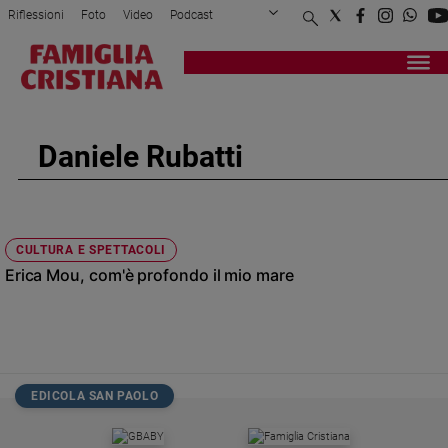
Riflessioni
Foto
Video
Podcast
Privacy Policy
Chi siamo
Contatti
Pubblicità
Attualità
Registrati
Redazione
Italia
Cronaca
Daniele Rubatti
Politica
Mondo
Economia
Legalità
CULTURA E SPETTACOLI
e
Erica Mou, com'è profondo il mio mare
giustizia
Sport
Interviste
Papa
EDICOLA SAN PAOLO
Papa