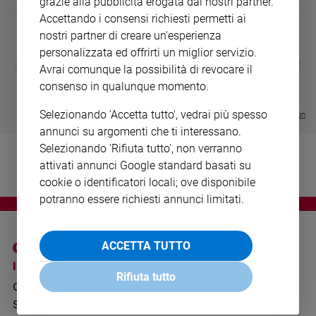
grazie alla pubblicità erogata dai nostri partner.
Ambiente
Accettando i consensi richiesti permetti ai
e
nostri partner di creare un'esperienza
Creato
personalizzata ed offrirti un miglior servizio.
Volontariato
DIARIO G 2026-27
COLLANA ARS
❮
❯
Avrai comunque la possibilità di revocare il
LE GRANDI BASILICHE ITALIANE
€ 8,90
1 - 2
- € 8,90
Diritti
- VOL DA 1 AL 5
€ 18,50
consenso in qualunque momento.
Aziende
€ 64,50
di
Selezionando 'Accetta tutto', vedrai più spesso
Visualizza tutte le collection
valore
annunci su argomenti che ti interessano.
Caso
Selezionando 'Rifiuta tutto', non verranno
della
attivati annunci Google standard basati su
settimana
cookie o identificatori locali; ove disponibile
Migranti
potranno essere richiesti annunci limitati.
Diversità
e
inclusione
ACCETTA TUTTO
Costume
I SITI SAN PAOLO
NOTE LEGALI
Rifiuta tutto
GRUPPO EDITORIALE
PRIVACY POLICY
Cultura
e
SAN PAOLO
INFORMATIVA
spettacoli