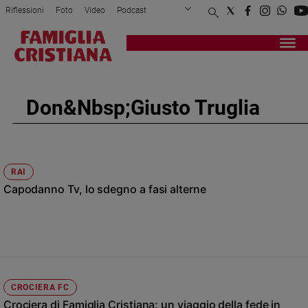
Riflessioni
Foto
Video
Podcast
Privacy Policy
Chi siamo
Contatti
Pubblicità
Attualità
Registrati
Redazione
Italia
Cronaca
Don&nbsp;Giusto Truglia
Politica
Mondo
Economia
Legalità
RAI
e
Capodanno Tv, lo sdegno a fasi alterne
giustizia
Sport
Interviste
Papa
Papa
CROCIERA FC
Crociera di Famiglia Cristiana: un viaggio della fede in