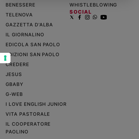
BENESSERE
WHISTLEBLOWING
Sanremo
SOCIAL
TELENOVA
2026
Cinema,
GAZZETTA D'ALBA
Tv
IL GIORNALINO
e
streaming
EDICOLA SAN PAOLO
Libri
EDIZIONI SAN PAOLO
Musica
CREDERE
Arte
JESUS
Famiglia
GBABY
ed
educazione
G-WEB
Genitori
I LOVE ENGLISH JUNIOR
e
VITA PASTORALE
figli
Nonni
IL COOPERATORE
Coppia
PAOLINO
Scuola