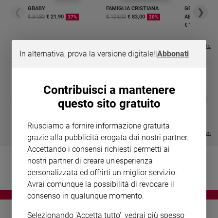
Chiesa
GBABY
FAMIGLIA CRISTIANA
GBABY DIGITA
❮
❯
Chiesa
€ 34,80
€ 21,90
€ 104,00
€ 83,00
ABBONAMEN
37%
20%
€ 16,99
Fede
e
Visualizza tutte le riviste
In alternativa, prova la versione digitale!
|
Abbonati
spiritualità
Santi
Devozione
Contribuisci a mantenere
e
DIARIO G 2026-27
COLLANA ARS
❮
❯
questo sito gratuito
fede
LE GRANDI BASILICHE ITALIANE
€ 8,90
1 - 2
- € 8,90
- VOL DA 1 AL 5
€ 18,50
Parola
€ 64,50
Riusciamo a fornire informazione gratuita
del
Visualizza tutte le collection
grazie alla pubblicità erogata dai nostri partner.
giorno
Accettando i consensi richiesti permetti ai
Santo
nostri partner di creare un'esperienza
del
giorno
personalizzata ed offrirti un miglior servizio.
Avrai comunque la possibilità di revocare il
Società
consenso in qualunque momento.
e
valori
Selezionando 'Accetta tutto', vedrai più spesso