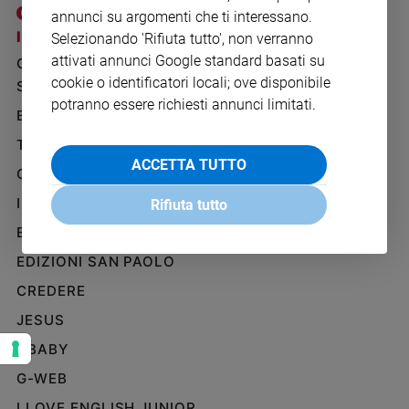
Ambiente
annunci su argomenti che ti interessano.
e
I SITI SAN PAOLO
NOTE LEGALI
Selezionando 'Rifiuta tutto', non verranno
Creato
attivati annunci Google standard basati su
GRUPPO EDITORIALE
PRIVACY POLICY
Volontariato
cookie o identificatori locali; ove disponibile
SAN PAOLO
INFORMATIVA
Diritti
potranno essere richiesti annunci limitati.
BENESSERE
WHISTLEBLOWING
Aziende
SOCIAL
di
TELENOVA
valore
ACCETTA TUTTO
GAZZETTA D'ALBA
Caso
IL GIORNALINO
della
Rifiuta tutto
settimana
EDICOLA SAN PAOLO
Migranti
EDIZIONI SAN PAOLO
Diversità
e
CREDERE
inclusione
JESUS
Costume
GBABY
Cultura
G-WEB
e
spettacoli
I LOVE ENGLISH JUNIOR