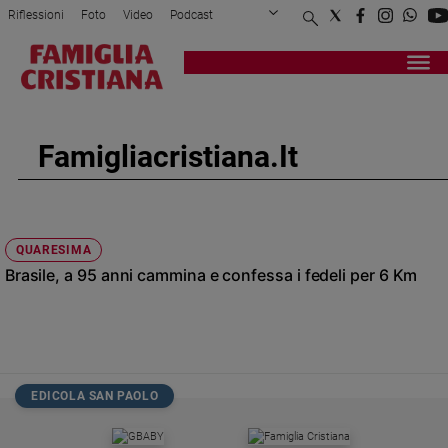
Riflessioni
Foto
Video
Podcast
Privacy Policy
Chi siamo
Contatti
Pubblicità
Attualità
Registrati
Redazione
Italia
Cronaca
Famigliacristiana.it
Politica
Mondo
Economia
Legalità
QUARESIMA
e
Brasile, a 95 anni cammina e confessa i fedeli per 6 Km
giustizia
Sport
Interviste
Papa
EDICOLA SAN PAOLO
Papa