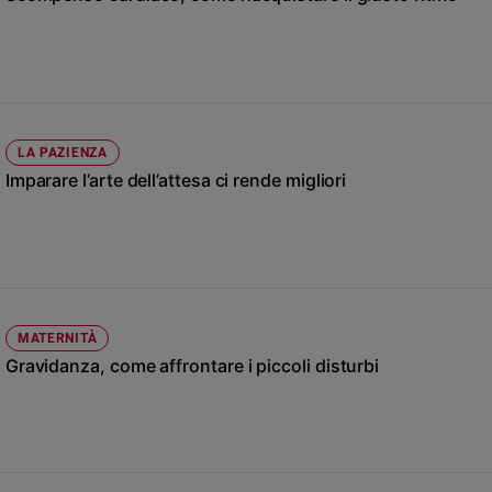
Chiesa
Chiesa
Fede
e
spiritualità
LA PAZIENZA
Santi
Imparare l’arte dell’attesa ci rende migliori
Devozione
e
fede
Parola
del
giorno
Santo
MATERNITÀ
del
Gravidanza, come affrontare i piccoli disturbi
giorno
Società
e
valori