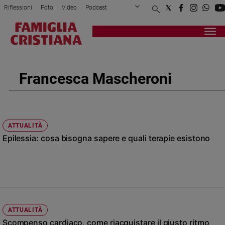
Riflessioni
Foto
Video
Podcast
Privacy Policy
Chi siamo
Contatti
Pubblicità
Attualità
Registrati
Redazione
Italia
Cronaca
Francesca Mascheroni
Politica
Mondo
Economia
Legalità
ATTUALITÀ
e
Epilessia: cosa bisogna sapere e quali terapie esistono
giustizia
Sport
Interviste
Papa
Papa
ATTUALITÀ
Scompenso cardiaco, come riacquistare il giusto ritmo