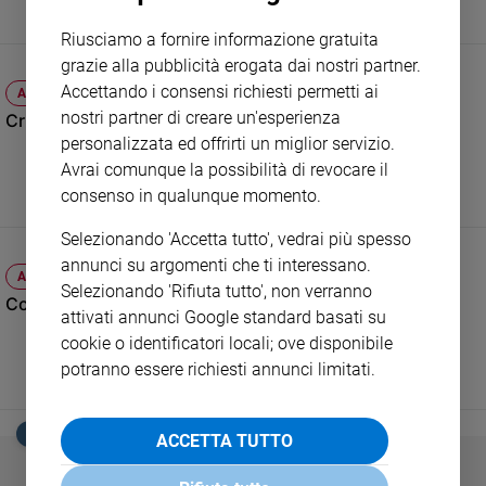
Sanremo
Riusciamo a fornire informazione gratuita
2026
grazie alla pubblicità erogata dai nostri partner.
Cinema,
Accettando i consensi richiesti permetti ai
ATTUALITÀ
Tv
nostri partner di creare un'esperienza
Crisi, come gestire il proprio futuro
e
personalizzata ed offrirti un miglior servizio.
streaming
Avrai comunque la possibilità di revocare il
Libri
consenso in qualunque momento.
Musica
Arte
Selezionando 'Accetta tutto', vedrai più spesso
annunci su argomenti che ti interessano.
ATTUALITÀ
Famiglia
Selezionando 'Rifiuta tutto', non verranno
ed
Come difendere i bambini dai veleni nascosti
educazione
attivati annunci Google standard basati su
cookie o identificatori locali; ove disponibile
Genitori
potranno essere richiesti annunci limitati.
e
figli
Nonni
EDICOLA SAN PAOLO
ACCETTA TUTTO
Coppia
Scuola