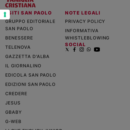
Policy
I SITI SAN PAOLO
NOTE LEGALI
GRUPPO EDITORIALE
PRIVACY POLICY
Chi
SAN PAOLO
INFORMATIVA
siamo
BENESSERE
WHISTLEBLOWING
SOCIAL
Contatti
TELENOVA
GAZZETTA D'ALBA
Pubblicità
IL GIORNALINO
Registrati
EDICOLA SAN PAOLO
EDIZIONI SAN PAOLO
Redazione
CREDERE
JESUS
Social
GBABY
G-WEB