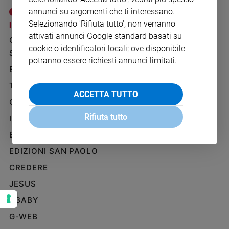
Ambiente
annunci su argomenti che ti interessano.
e
Selezionando 'Rifiuta tutto', non verranno
I SITI SAN PAOLO
NOTE LEGALI
Creato
attivati annunci Google standard basati su
GRUPPO EDITORIALE
PRIVACY POLICY
Volontariato
cookie o identificatori locali; ove disponibile
SAN PAOLO
Diritti
INFORMATIVA
potranno essere richiesti annunci limitati.
Aziende
BENESSERE
WHISTLEBLOWING
di
SOCIAL
TELENOVA
valore
ACCETTA TUTTO
GAZZETTA D'ALBA
Caso
della
Rifiuta tutto
IL GIORNALINO
settimana
EDICOLA SAN PAOLO
Migranti
EDIZIONI SAN PAOLO
Diversità
e
CREDERE
inclusione
JESUS
Costume
GBABY
Cultura
G-WEB
e
spettacoli