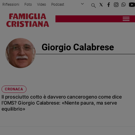
Riflessioni
Foto
Video
Podcast
Privacy Policy
Chi siamo
Contatti
Pubblicità
Attualità
Registrati
Redazione
Italia
Cronaca
Giorgio Calabrese
Politica
Mondo
Economia
Legalità
e
giustizia
CRONACA
Sport
Il prosciutto cotto è davvero cancerogeno come dice
Interviste
l’OMS? Giorgio Calabrese: «Niente paura, ma serve
equilibrio»
Papa
Papa