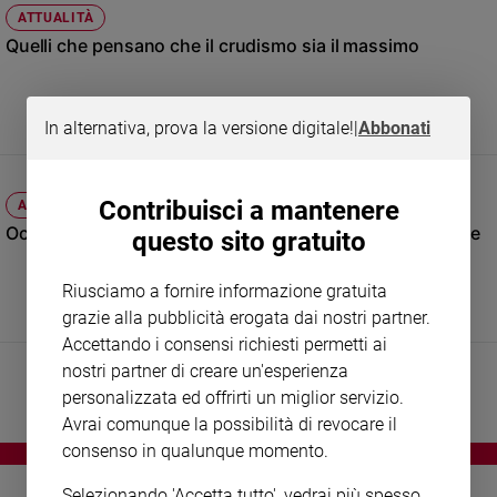
Chiesa
ATTUALITÀ
Chiesa
Quelli che pensano che il crudismo sia il massimo
Fede
e
spiritualità
In alternativa, prova la versione digitale!
|
Abbonati
Santi
Devozione
Contribuisci a mantenere
ATTUALITÀ
e
Occhio al giro vita: un eccesso di grasso fa male al cuore
questo sito gratuito
fede
Parola
del
Riusciamo a fornire informazione gratuita
giorno
grazie alla pubblicità erogata dai nostri partner.
Santo
Accettando i consensi richiesti permetti ai
del
nostri partner di creare un'esperienza
giorno
personalizzata ed offrirti un miglior servizio.
Avrai comunque la possibilità di revocare il
Società
consenso in qualunque momento.
e
valori
Selezionando 'Accetta tutto', vedrai più spesso