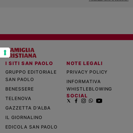
Policy
Chi
siamo
Contatti
Pubblicità
I SITI SAN PAOLO
NOTE LEGALI
GRUPPO EDITORIALE
PRIVACY POLICY
Registrati
SAN PAOLO
INFORMATIVA
BENESSERE
WHISTLEBLOWING
Redazione
SOCIAL
TELENOVA
GAZZETTA D'ALBA
Social
IL GIORNALINO
EDICOLA SAN PAOLO