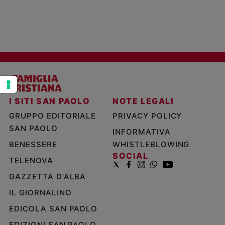
Policy
Chi
siamo
Contatti
I SITI SAN PAOLO
NOTE LEGALI
Pubblicità
GRUPPO EDITORIALE
PRIVACY POLICY
SAN PAOLO
Registrati
INFORMATIVA
BENESSERE
WHISTLEBLOWING
Redazione
SOCIAL
TELENOVA
GAZZETTA D'ALBA
Social
IL GIORNALINO
EDICOLA SAN PAOLO
EDIZIONI SAN PAOLO