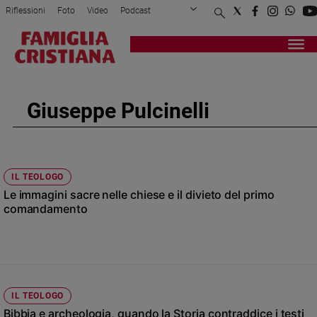
Riflessioni
Foto
Video
Podcast
Privacy Policy
Chi siamo
Contatti
Pubblicità
Attualità
Registrati
Redazione
Italia
Cronaca
Giuseppe Pulcinelli
Politica
Mondo
Economia
Legalità
IL TEOLOGO
e
Le immagini sacre nelle chiese e il divieto del primo
giustizia
comandamento
Sport
Interviste
Papa
Papa
IL TEOLOGO
Bibbia e archeologia, quando la Storia contraddice i testi