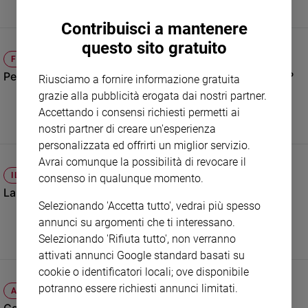
Sanremo
Contribuisci a mantenere
2026
questo sito gratuito
Cinema,
FEDE E SPIRITUALITÀ
Tv
Perché l’episodio del buon ladrone è citato solo in Luca?
Riusciamo a fornire informazione gratuita
e
streaming
grazie alla pubblicità erogata dai nostri partner.
Accettando i consensi richiesti permetti ai
Libri
nostri partner di creare un'esperienza
Musica
personalizzata ed offrirti un miglior servizio.
Arte
Avrai comunque la possibilità di revocare il
IL TEOLOGO
Famiglia
consenso in qualunque momento.
ed
La crocifissione, perché spettacolo e non dramma?
educazione
Selezionando 'Accetta tutto', vedrai più spesso
annunci su argomenti che ti interessano.
Genitori
Selezionando 'Rifiuta tutto', non verranno
e
figli
attivati annunci Google standard basati su
Nonni
cookie o identificatori locali; ove disponibile
potranno essere richiesti annunci limitati.
Coppia
ATTUALITÀ
Scuola