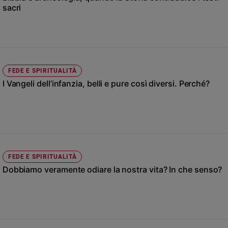
Chiesa
sacri
Chiesa
Fede
e
spiritualità
FEDE E SPIRITUALITÀ
Santi
I Vangeli dell’infanzia, belli e pure così diversi. Perché?
Devozione
e
fede
Parola
del
giorno
Santo
FEDE E SPIRITUALITÀ
del
Dobbiamo veramente odiare la nostra vita? In che senso?
giorno
Società
e
valori