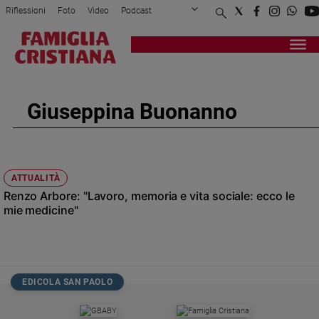
Riflessioni
Foto
Video
Podcast
Privacy Policy
Chi siamo
Contatti
Pubblicità
Attualità
Registrati
Redazione
Italia
Cronaca
Giuseppina Buonanno
Politica
Mondo
Economia
Legalità
ATTUALITÀ
e
Renzo Arbore: "Lavoro, memoria e vita sociale: ecco le
giustizia
mie medicine"
Sport
Interviste
Papa
EDICOLA SAN PAOLO
Papa