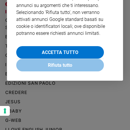
Ambiente
annunci su argomenti che ti interessano.
e
I SITI SAN PAOLO
NOTE LEGALI
Selezionando 'Rifiuta tutto', non verranno
Creato
attivati annunci Google standard basati su
GRUPPO EDITORIALE
PRIVACY POLICY
Volontariato
cookie o identificatori locali; ove disponibile
SAN PAOLO
INFORMATIVA
Diritti
potranno essere richiesti annunci limitati.
BENESSERE
WHISTLEBLOWING
Aziende
SOCIAL
di
TELENOVA
valore
ACCETTA TUTTO
GAZZETTA D'ALBA
Caso
IL GIORNALINO
della
Rifiuta tutto
settimana
EDICOLA SAN PAOLO
Migranti
EDIZIONI SAN PAOLO
Diversità
e
CREDERE
inclusione
JESUS
Costume
GBABY
Cultura
G-WEB
e
spettacoli
I LOVE ENGLISH JUNIOR