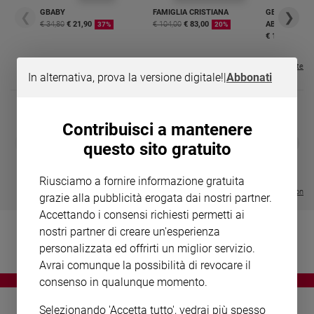
Chiesa
GBABY
FAMIGLIA CRISTIANA
GBABY DIGITA
❮
❯
Chiesa
€ 34,80
€ 21,90
€ 104,00
€ 83,00
ABBONAMEN
37%
20%
€ 16,99
Fede
e
Visualizza tutte le riviste
In alternativa, prova la versione digitale!
|
Abbonati
spiritualità
Santi
Devozione
Contribuisci a mantenere
e
DIARIO G 2026-27
COLLANA ARS
❮
❯
questo sito gratuito
fede
LE GRANDI BASILICHE ITALIANE
€ 8,90
1 - 2
- € 8,90
- VOL DA 1 AL 5
€ 18,50
Parola
€ 64,50
Riusciamo a fornire informazione gratuita
del
Visualizza tutte le collection
grazie alla pubblicità erogata dai nostri partner.
giorno
Accettando i consensi richiesti permetti ai
Santo
nostri partner di creare un'esperienza
del
giorno
personalizzata ed offrirti un miglior servizio.
Avrai comunque la possibilità di revocare il
Società
consenso in qualunque momento.
e
valori
Selezionando 'Accetta tutto', vedrai più spesso