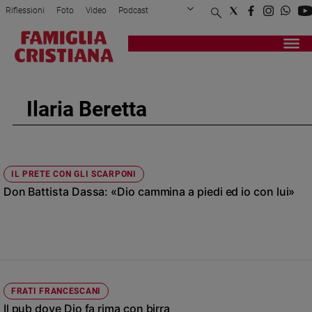
Riflessioni
Foto
Video
Podcast
Privacy Policy
Chi siamo
Contatti
Pubblicità
Attualità
Registrati
Redazione
Italia
Cronaca
Ilaria Beretta
Politica
Mondo
Economia
Legalità
IL PRETE CON GLI SCARPONI
e
Don Battista Dassa: «Dio cammina a piedi ed io con lui»
giustizia
Sport
Interviste
Papa
Papa
FRATI FRANCESCANI
Il pub dove Dio fa rima con birra