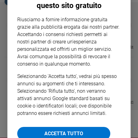
EDICOLA SAN PAOLO
questo sito gratuito
Ambiente
e
Creato
Riusciamo a fornire informazione gratuita
GBABY
FAMIGLIA CRISTIANA
GBABY DIGITA
❮
❯
Volontariato
grazie alla pubblicità erogata dai nostri partner.
€ 34,80
€ 21,90
€ 104,00
€ 83,00
ABBONAMEN
37%
20%
Diritti
Accettando i consensi richiesti permetti ai
€ 16,99
Aziende
nostri partner di creare un'esperienza
Visualizza tutte le riviste
di
personalizzata ed offrirti un miglior servizio.
valore
Avrai comunque la possibilità di revocare il
Caso
consenso in qualunque momento.
della
settimana
Selezionando 'Accetta tutto', vedrai più spesso
DIARIO G 2026-27
COLLANA ARS
❮
❯
Migranti
annunci su argomenti che ti interessano.
LE GRANDI BASILICHE ITALIANE
€ 8,90
1 - 2
- € 8,90
- VOL DA 1 AL 5
€ 18,50
Selezionando 'Rifiuta tutto', non verranno
Diversità
€ 64,50
e
attivati annunci Google standard basati su
Visualizza tutte le collection
inclusione
cookie o identificatori locali; ove disponibile
Costume
potranno essere richiesti annunci limitati.
Cultura
e
ACCETTA TUTTO
spettacoli