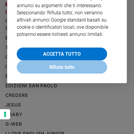
Ambiente
annunci su argomenti che ti interessano.
e
I SITI SAN PAOLO
NOTE LEGALI
Selezionando 'Rifiuta tutto', non verranno
Creato
attivati annunci Google standard basati su
GRUPPO EDITORIALE
PRIVACY POLICY
Volontariato
cookie o identificatori locali; ove disponibile
SAN PAOLO
INFORMATIVA
Diritti
potranno essere richiesti annunci limitati.
BENESSERE
WHISTLEBLOWING
Aziende
SOCIAL
di
TELENOVA
valore
ACCETTA TUTTO
GAZZETTA D'ALBA
Caso
IL GIORNALINO
della
Rifiuta tutto
settimana
EDICOLA SAN PAOLO
Migranti
EDIZIONI SAN PAOLO
Diversità
e
CREDERE
inclusione
JESUS
Costume
GBABY
Cultura
G-WEB
e
spettacoli
I LOVE ENGLISH JUNIOR