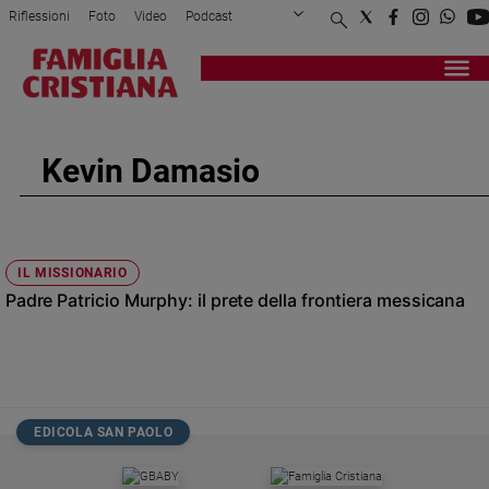
Riflessioni
Foto
Video
Podcast
Privacy Policy
Chi siamo
Contatti
Pubblicità
Attualità
Registrati
Redazione
Italia
Cronaca
Kevin Damasio
Politica
Mondo
Economia
Legalità
IL MISSIONARIO
e
Padre Patricio Murphy: il prete della frontiera messicana
giustizia
Sport
Interviste
Papa
EDICOLA SAN PAOLO
Papa