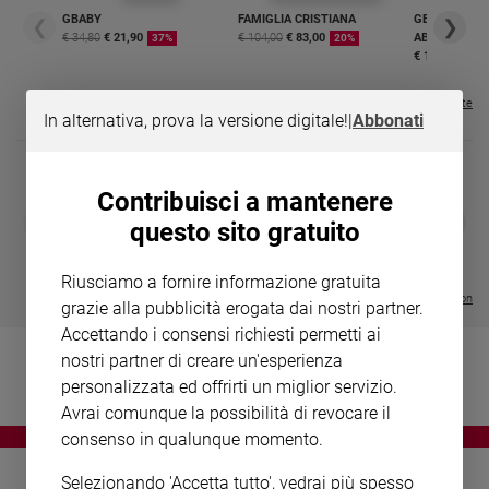
Chiesa
GBABY
FAMIGLIA CRISTIANA
GBABY DIGITA
❮
❯
Chiesa
€ 34,80
€ 21,90
€ 104,00
€ 83,00
ABBONAMEN
37%
20%
€ 16,99
Fede
e
Visualizza tutte le riviste
In alternativa, prova la versione digitale!
|
Abbonati
spiritualità
Santi
Devozione
Contribuisci a mantenere
e
DIARIO G 2026-27
COLLANA ARS
❮
❯
questo sito gratuito
fede
LE GRANDI BASILICHE ITALIANE
€ 8,90
1 - 2
- € 8,90
- VOL DA 1 AL 5
€ 18,50
Parola
€ 64,50
Riusciamo a fornire informazione gratuita
del
Visualizza tutte le collection
grazie alla pubblicità erogata dai nostri partner.
giorno
Accettando i consensi richiesti permetti ai
Santo
nostri partner di creare un'esperienza
del
giorno
personalizzata ed offrirti un miglior servizio.
Avrai comunque la possibilità di revocare il
Società
consenso in qualunque momento.
e
valori
Selezionando 'Accetta tutto', vedrai più spesso