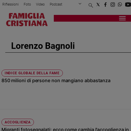
Riflessioni
Foto
Video
Podcast
Privacy Policy
Chi siamo
Contatti
Pubblicità
Attualità
Registrati
Redazione
Italia
Cronaca
Lorenzo Bagnoli
Politica
Mondo
Economia
Legalità
INDICE GLOBALE DELLA FAME
e
850 milioni di persone non mangiano abbastanza
giustizia
Sport
Interviste
Papa
Papa
ACCOGLIENZA
Migranti fotosegnalati: ecco come cambia l'accoglienza in