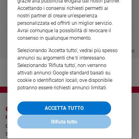
grazie alla pubblicità erogata dai nostri partner.
Ambiente
Accettando i consensi richiesti permetti ai
e
nostri partner di creare un'esperienza
Creato
personalizzata ed offrirti un miglior servizio.
Volontariato
DIARIO G 2026-27
COLLANA ARS
❮
❯
Avrai comunque la possibilità di revocare il
LE GRANDI BASILICHE ITALIANE
€ 8,90
1 - 2
- € 8,90
Diritti
- VOL DA 1 AL 5
€ 18,50
consenso in qualunque momento.
Aziende
€ 64,50
di
Selezionando 'Accetta tutto', vedrai più spesso
Visualizza tutte le collection
valore
annunci su argomenti che ti interessano.
Caso
Selezionando 'Rifiuta tutto', non verranno
della
attivati annunci Google standard basati su
settimana
cookie o identificatori locali; ove disponibile
Migranti
potranno essere richiesti annunci limitati.
Diversità
e
inclusione
ACCETTA TUTTO
Costume
I SITI SAN PAOLO
NOTE LEGALI
Rifiuta tutto
GRUPPO EDITORIALE
PRIVACY POLICY
Cultura
e
SAN PAOLO
INFORMATIVA
spettacoli