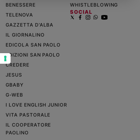
BENESSERE
WHISTLEBLOWING
Sanremo
SOCIAL
TELENOVA
2026
Cinema,
GAZZETTA D'ALBA
Tv
IL GIORNALINO
e
streaming
EDICOLA SAN PAOLO
Libri
EDIZIONI SAN PAOLO
Musica
CREDERE
Arte
JESUS
Famiglia
GBABY
ed
educazione
G-WEB
Genitori
I LOVE ENGLISH JUNIOR
e
VITA PASTORALE
figli
Nonni
IL COOPERATORE
Coppia
PAOLINO
Scuola