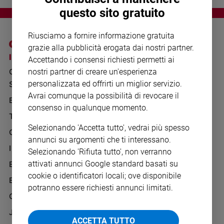
Chiesa
questo sito gratuito
Chiesa
Riusciamo a fornire informazione gratuita
Fede
grazie alla pubblicità erogata dai nostri partner.
e
I SITI SAN PAOLO
NOTE LEGALI
spiritualità
Accettando i consensi richiesti permetti ai
GRUPPO EDITORIALE
PRIVACY POLICY
nostri partner di creare un'esperienza
Santi
personalizzata ed offrirti un miglior servizio.
SAN PAOLO
Devozione
INFORMATIVA
Avrai comunque la possibilità di revocare il
e
BENESSERE
WHISTLEBLOWING
consenso in qualunque momento.
fede
SOCIAL
TELENOVA
Parola
Selezionando 'Accetta tutto', vedrai più spesso
del
GAZZETTA D'ALBA
annunci su argomenti che ti interessano.
giorno
IL GIORNALINO
Selezionando 'Rifiuta tutto', non verranno
Santo
attivati annunci Google standard basati su
EDICOLA SAN PAOLO
del
cookie o identificatori locali; ove disponibile
giorno
EDIZIONI SAN PAOLO
potranno essere richiesti annunci limitati.
CREDERE
Società
e
JESUS
valori
ACCETTA TUTTO