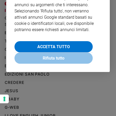
Ambiente
annunci su argomenti che ti interessano.
e
I SITI SAN PAOLO
NOTE LEGALI
Selezionando 'Rifiuta tutto', non verranno
Creato
attivati annunci Google standard basati su
GRUPPO EDITORIALE
PRIVACY POLICY
Volontariato
cookie o identificatori locali; ove disponibile
SAN PAOLO
INFORMATIVA
Diritti
potranno essere richiesti annunci limitati.
BENESSERE
WHISTLEBLOWING
Aziende
SOCIAL
di
TELENOVA
valore
ACCETTA TUTTO
GAZZETTA D'ALBA
Caso
IL GIORNALINO
della
Rifiuta tutto
settimana
EDICOLA SAN PAOLO
Migranti
EDIZIONI SAN PAOLO
Diversità
e
CREDERE
inclusione
JESUS
Costume
GBABY
Cultura
G-WEB
e
spettacoli
I LOVE ENGLISH JUNIOR