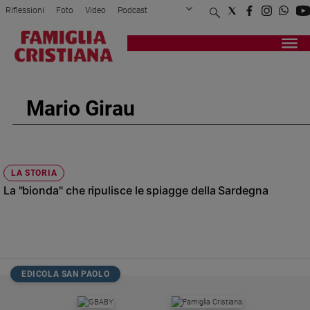
Riflessioni
Foto
Video
Podcast
Privacy Policy
Chi siamo
Contatti
Pubblicità
Attualità
Registrati
Redazione
Italia
Cronaca
Mario Girau
Politica
Mondo
Economia
Legalità
LA STORIA
e
La "bionda" che ripulisce le spiagge della Sardegna
giustizia
Sport
Interviste
Papa
EDICOLA SAN PAOLO
Papa