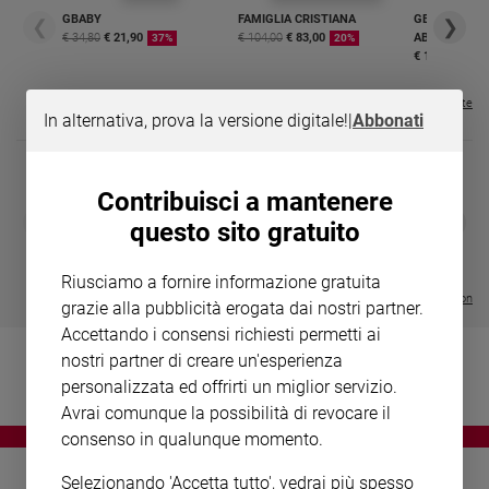
Chiesa
GBABY
FAMIGLIA CRISTIANA
GBABY DIGITA
❮
❯
Chiesa
€ 34,80
€ 21,90
€ 104,00
€ 83,00
ABBONAMEN
37%
20%
€ 16,99
Fede
e
Visualizza tutte le riviste
In alternativa, prova la versione digitale!
|
Abbonati
spiritualità
Santi
Devozione
Contribuisci a mantenere
e
DIARIO G 2026-27
COLLANA ARS
❮
❯
questo sito gratuito
fede
LE GRANDI BASILICHE ITALIANE
€ 8,90
1 - 2
- € 8,90
- VOL DA 1 AL 5
€ 18,50
Parola
€ 64,50
Riusciamo a fornire informazione gratuita
del
Visualizza tutte le collection
grazie alla pubblicità erogata dai nostri partner.
giorno
Accettando i consensi richiesti permetti ai
Santo
nostri partner di creare un'esperienza
del
giorno
personalizzata ed offrirti un miglior servizio.
Avrai comunque la possibilità di revocare il
Società
consenso in qualunque momento.
e
valori
Selezionando 'Accetta tutto', vedrai più spesso