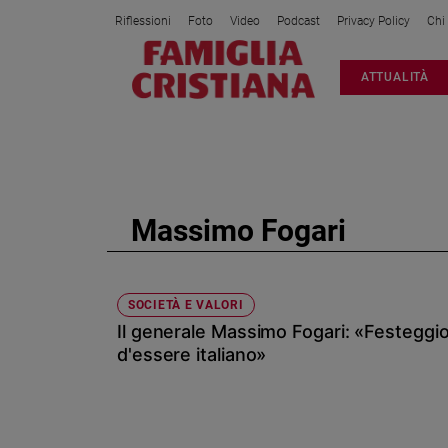
Riflessioni
Foto
Video
Podcast
Privacy Policy
Chi
Attualità
ATTUALITÀ
Italia
Cronaca
Politica
Mondo
Economia
Massimo Fogari
Legalità
e
giustizia
Sport
SOCIETÀ E VALORI
Il generale Massimo Fogari: «Festeggio
Interviste
d'essere italiano»
Papa
Papa