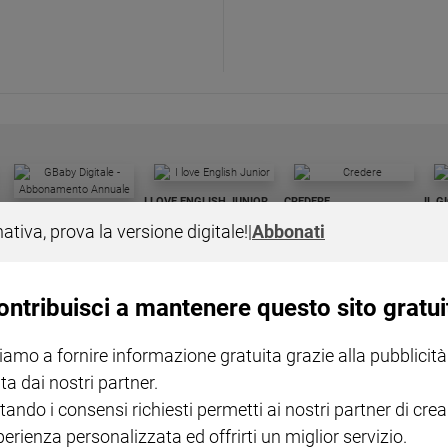
I LOVE ENGLISH JUNIOR
CREDERE
IL G
GBABY DIGITALE -
€ 69,00
€ 43,90
€ 98,80
€ 49,90
€ 11
35%
49%
nativa, prova la versione digitale!
|
Abbonati
ABBONAMENTO ANNUALE
€ 16,99
ontribuisci a mantenere questo sito gratui
iamo a fornire informazione gratuita grazie alla pubblicità
ta dai nostri partner.
COLLANA ARSENIO LUPIN
QUID+ ALLENIAMO
tando i consensi richiesti permetti ai nostri partner di crea
VOL. 1 - 2
MAGNIFICA HUMANITAS -
L'INTELLIGENZA
PRE
€ 18,50
ENCICLICA PAPALE
€ 27,50
SANT
perienza personalizzata ed offrirti un miglior servizio.