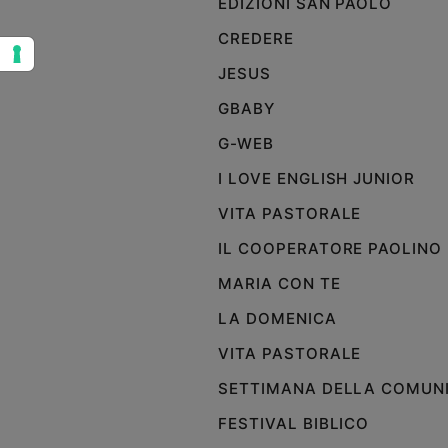
EDIZIONI SAN PAOLO
Sanremo
CREDERE
2026
JESUS
Cinema,
Tv
GBABY
e
streaming
G-WEB
Libri
I LOVE ENGLISH JUNIOR
Musica
VITA PASTORALE
Arte
IL COOPERATORE PAOLINO
Famiglia
ed
MARIA CON TE
educazione
LA DOMENICA
Genitori
e
VITA PASTORALE
figli
SETTIMANA DELLA COMUN
Nonni
Coppia
FESTIVAL BIBLICO
Scuola