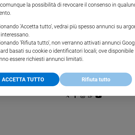
€ 2,90
A 10
 comunque la possibilità di revocare il consenso in qualu
€ 24
nto.
ionando 'Accetta tutto', vedrai più spesso annunci su arg
i interessano.
ionando 'Rifiuta tutto', non verranno attivati annunci Goog
ard basati su cookie o identificatori locali; ove disponibile
nno essere richiesti annunci limitati.
NOTE LEGALI
PAOLO
PRIVACY POLICY
ACCETTA TUTTO
Rifiuta tutto
INFORMATIVA WHISTLEBL
SOCIAL