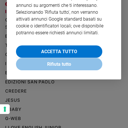
Ambiente
annunci su argomenti che ti interessano.
e
I SITI SAN PAOLO
NOTE LEGALI
Selezionando 'Rifiuta tutto', non verranno
Creato
attivati annunci Google standard basati su
GRUPPO EDITORIALE
PRIVACY POLICY
Volontariato
cookie o identificatori locali; ove disponibile
SAN PAOLO
INFORMATIVA
Diritti
potranno essere richiesti annunci limitati.
BENESSERE
WHISTLEBLOWING
Aziende
SOCIAL
di
TELENOVA
valore
ACCETTA TUTTO
GAZZETTA D'ALBA
Caso
IL GIORNALINO
della
Rifiuta tutto
settimana
EDICOLA SAN PAOLO
Migranti
EDIZIONI SAN PAOLO
Diversità
e
CREDERE
inclusione
JESUS
Costume
GBABY
Cultura
G-WEB
e
spettacoli
I LOVE ENGLISH JUNIOR