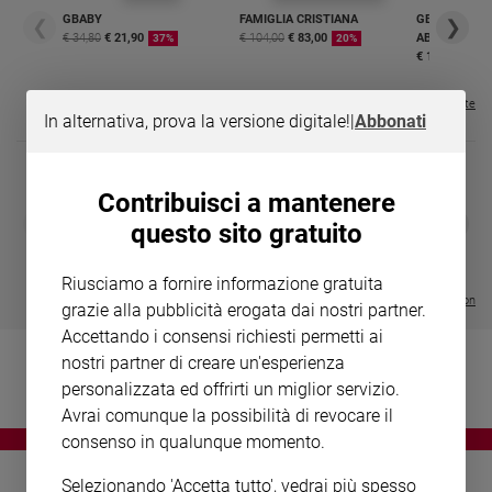
Chiesa
GBABY
FAMIGLIA CRISTIANA
GBABY DIGITA
❮
❯
Chiesa
€ 34,80
€ 21,90
€ 104,00
€ 83,00
ABBONAMEN
37%
20%
€ 16,99
Fede
e
Visualizza tutte le riviste
In alternativa, prova la versione digitale!
|
Abbonati
spiritualità
Santi
Devozione
Contribuisci a mantenere
e
DIARIO G 2026-27
COLLANA ARS
❮
❯
questo sito gratuito
fede
LE GRANDI BASILICHE ITALIANE
€ 8,90
1 - 2
- € 8,90
- VOL DA 1 AL 5
€ 18,50
Parola
€ 64,50
Riusciamo a fornire informazione gratuita
del
Visualizza tutte le collection
grazie alla pubblicità erogata dai nostri partner.
giorno
Accettando i consensi richiesti permetti ai
Santo
nostri partner di creare un'esperienza
del
giorno
personalizzata ed offrirti un miglior servizio.
Avrai comunque la possibilità di revocare il
Società
consenso in qualunque momento.
e
valori
Selezionando 'Accetta tutto', vedrai più spesso