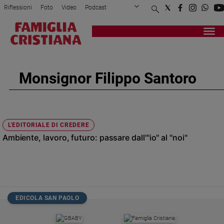
Riflessioni
Foto
Video
Podcast
Privacy Policy
Chi siamo
Contatti
Pubblicità
Attualità
Registrati
Redazione
Italia
Cronaca
Monsignor Filippo Santoro
Politica
Mondo
Economia
Legalità
L'EDITORIALE DI CREDERE
e
Ambiente, lavoro, futuro: passare dall'"io" al "noi"
giustizia
Sport
Interviste
Papa
EDICOLA SAN PAOLO
Papa