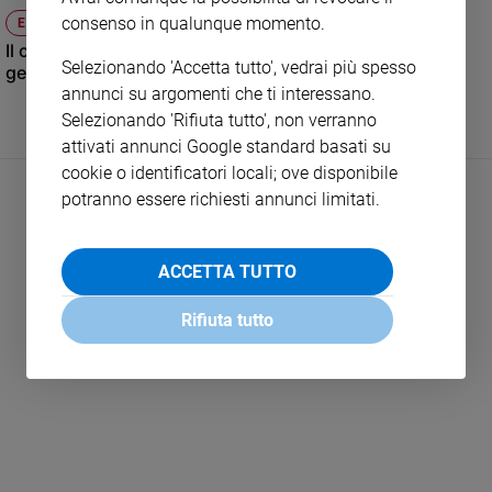
e
consenso in qualunque momento.
ESCLUSIVO
giovani
Il cardinale Dziwisz:«Infami le accuse e le insinuazioni
Selezionando 'Accetta tutto', vedrai più spesso
gettate addosso a san Giovanni Paolo II»
Adolescenza
annunci su argomenti che ti interessano.
Bioetica
Selezionando 'Rifiuta tutto', non verranno
attivati annunci Google standard basati su
cookie o identificatori locali; ove disponibile
Vai
potranno essere richiesti annunci limitati.
Riflessioni
ACCETTA TUTTO
Foto
Rifiuta tutto
LEGGI ALTRO
Video
Podcast
Privacy