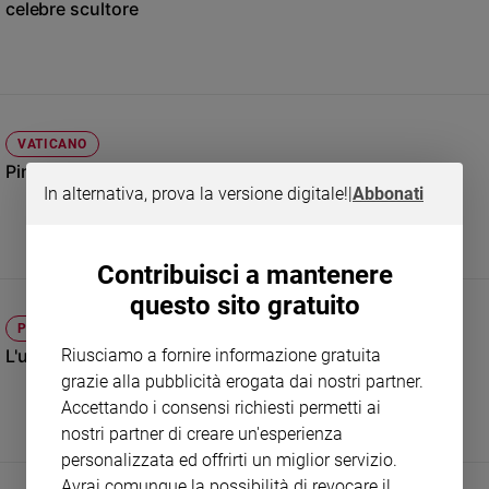
celebre scultore
Sanremo
2026
Cinema,
Tv
e
VATICANO
streaming
Pinturicchio ritorna al suo antico splendore
Libri
In alternativa, prova la versione digitale!
|
Abbonati
Musica
Arte
Contribuisci a mantenere
Famiglia
ed
questo sito gratuito
educazione
PERSONAGGI
L'uomo che ha fatto le scarpe ai pontefici
Riusciamo a fornire informazione gratuita
Genitori
e
grazie alla pubblicità erogata dai nostri partner.
figli
Accettando i consensi richiesti permetti ai
Nonni
nostri partner di creare un'esperienza
Coppia
personalizzata ed offrirti un miglior servizio.
Avrai comunque la possibilità di revocare il
Scuola