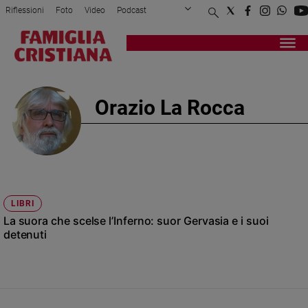
Riflessioni
Foto
Video
Podcast
Privacy Policy
Chi siamo
Contatti
Pubblicità
Attualità
Registrati
Redazione
Italia
Cronaca
Orazio La Rocca
Politica
Mondo
Economia
Legalità
e
giustizia
LIBRI
Sport
La suora che scelse l’Inferno: suor Gervasia e i suoi
Interviste
detenuti
Papa
Papa