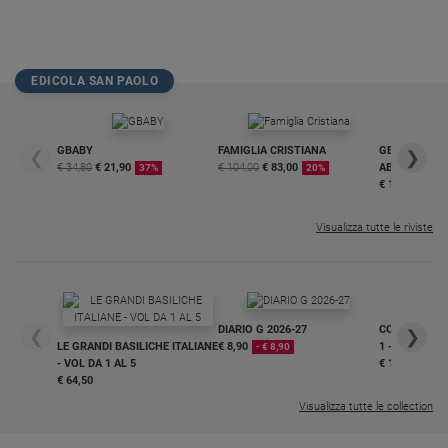
Policy
Chi
EDICOLA SAN PAOLO
siamo
GBABY
FAMIGLIA CRISTIANA
GBABY DIGITA
❮
❯
Contatti
€ 34,80
€ 21,90
€ 104,00
€ 83,00
ABBONAMEN
37%
20%
€ 16,99
Pubblicità
Visualizza tutte le riviste
Registrati
Redazione
DIARIO G 2026-27
COLLANA ARS
❮
❯
LE GRANDI BASILICHE ITALIANE
€ 8,90
1 - 2
- € 8,90
Social
- VOL DA 1 AL 5
€ 18,50
€ 64,50
Visualizza tutte le collection