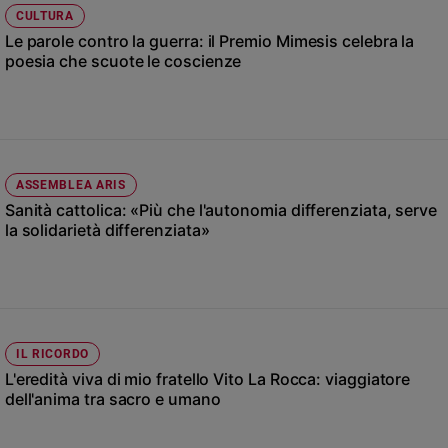
Chiesa
CULTURA
Chiesa
Le parole contro la guerra: il Premio Mimesis celebra la
poesia che scuote le coscienze
Fede
e
spiritualità
Santi
Devozione
ASSEMBLEA ARIS
e
Sanità cattolica: «Più che l'autonomia differenziata, serve
fede
la solidarietà differenziata»
Parola
del
giorno
Santo
del
giorno
IL RICORDO
L'eredità viva di mio fratello Vito La Rocca: viaggiatore
Società
dell'anima tra sacro e umano
e
valori