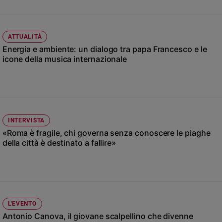
Ambiente
e
Creato
ATTUALITÀ
Volontariato
Energia e ambiente: un dialogo tra papa Francesco e le
Diritti
icone della musica internazionale
Aziende
di
valore
Caso
della
settimana
INTERVISTA
«Roma è fragile, chi governa senza conoscere le piaghe
Migranti
della città è destinato a fallire»
Diversità
e
inclusione
Costume
Cultura
L'EVENTO
e
Antonio Canova, il giovane scalpellino che divenne
spettacoli