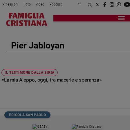
Riflessioni
Foto
Video
Podcast
Privacy Policy
Chi siamo
Contatti
Pubblicità
Attualità
Registrati
Redazione
Italia
Cronaca
Pier Jabloyan
Politica
Mondo
Economia
Legalità
IL TESTIMONE DALLA SIRIA
e
«La mia Aleppo, oggi, tra macerie e speranza»
giustizia
Sport
Interviste
Papa
EDICOLA SAN PAOLO
Papa