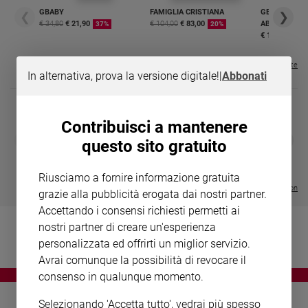
Chiesa
GBABY
FAMIGLIA CRISTIANA
GBABY DIGITA
❮
❯
Chiesa
€ 34,80
€ 21,90
€ 104,00
€ 83,00
ABBONAMEN
37%
20%
€ 16,99
Fede
e
Visualizza tutte le riviste
In alternativa, prova la versione digitale!
|
Abbonati
spiritualità
Santi
Devozione
Contribuisci a mantenere
e
DIARIO G 2026-27
COLLANA ARS
❮
❯
questo sito gratuito
fede
LE GRANDI BASILICHE ITALIANE
€ 8,90
1 - 2
- € 8,90
- VOL DA 1 AL 5
€ 18,50
Parola
€ 64,50
Riusciamo a fornire informazione gratuita
del
Visualizza tutte le collection
grazie alla pubblicità erogata dai nostri partner.
giorno
Accettando i consensi richiesti permetti ai
Santo
nostri partner di creare un'esperienza
del
giorno
personalizzata ed offrirti un miglior servizio.
Avrai comunque la possibilità di revocare il
Società
consenso in qualunque momento.
e
valori
Selezionando 'Accetta tutto', vedrai più spesso