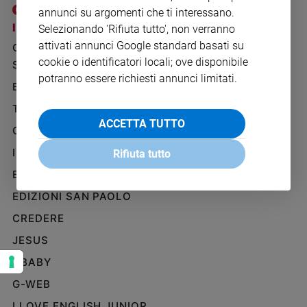
Ambiente
annunci su argomenti che ti interessano.
e
I SITI SAN PAOLO
NOTE LEGALI
Selezionando 'Rifiuta tutto', non verranno
Creato
attivati annunci Google standard basati su
GRUPPO EDITORIALE
PRIVACY POLICY
Volontariato
cookie o identificatori locali; ove disponibile
SAN PAOLO
INFORMATIVA
Diritti
potranno essere richiesti annunci limitati.
BENESSERE
WHISTLEBLOWING
Aziende
SOCIAL
di
TELENOVA
valore
ACCETTA TUTTO
GAZZETTA D'ALBA
Caso
IL GIORNALINO
della
Rifiuta tutto
settimana
EDICOLA SAN PAOLO
Migranti
EDIZIONI SAN PAOLO
Diversità
e
CREDERE
inclusione
JESUS
Costume
GBABY
Cultura
G-WEB
e
spettacoli
I LOVE ENGLISH JUNIOR