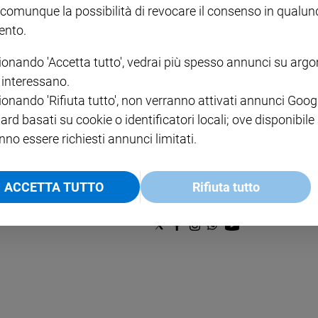
€ 2,90
A 10
 comunque la possibilità di revocare il consenso in qualu
€ 24
nto.
ionando 'Accetta tutto', vedrai più spesso annunci su arg
i interessano.
ionando 'Rifiuta tutto', non verranno attivati annunci Goog
ard basati su cookie o identificatori locali; ove disponibile
nno essere richiesti annunci limitati.
NOTE LEGALI
PAOLO
PRIVACY POLICY
ACCETTA TUTTO
Rifiuta tutto
INFORMATIVA WHISTLEBL
SOCIAL