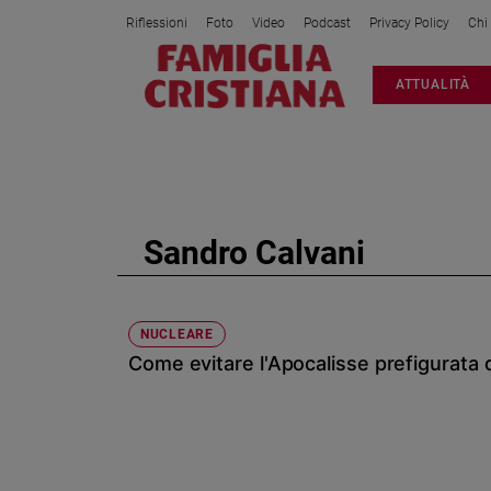
Riflessioni
Foto
Video
Podcast
Privacy Policy
Chi
Attualità
ATTUALITÀ
Italia
Cronaca
Politica
Mondo
Economia
Sandro Calvani
Legalità
e
giustizia
Sport
NUCLEARE
Come evitare l'Apocalisse prefigurat
Interviste
Papa
Papa