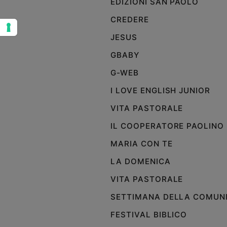
EDIZIONI SAN PAOLO
Sanremo
CREDERE
2026
JESUS
Cinema,
Tv
GBABY
e
streaming
G-WEB
Libri
I LOVE ENGLISH JUNIOR
Musica
VITA PASTORALE
Arte
IL COOPERATORE PAOLINO
Famiglia
ed
MARIA CON TE
educazione
LA DOMENICA
Genitori
e
VITA PASTORALE
figli
SETTIMANA DELLA COMUN
Nonni
Coppia
FESTIVAL BIBLICO
Scuola