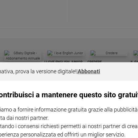
I LOVE ENGLISH JUNIOR
CREDERE
IL G
GBABY DIGITALE -
€ 69,00
€ 43,90
€ 98,80
€ 49,90
€ 11
35%
49%
nativa, prova la versione digitale!
|
Abbonati
ABBONAMENTO ANNUALE
€ 16,99
ontribuisci a mantenere questo sito gratui
iamo a fornire informazione gratuita grazie alla pubblicità
ta dai nostri partner.
COLLANA ARSENIO LUPIN
QUID+ ALLENIAMO
tando i consensi richiesti permetti ai nostri partner di crea
VOL. 1 - 2
MAGNIFICA HUMANITAS -
L'INTELLIGENZA
PRE
€ 18,50
ENCICLICA PAPALE
€ 27,50
SANT
perienza personalizzata ed offrirti un miglior servizio.