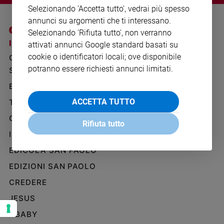
Ambiente
Selezionando 'Accetta tutto', vedrai più spesso
e
annunci su argomenti che ti interessano.
Creato
Selezionando 'Rifiuta tutto', non verranno
Volontariato
I SITI SAN PAOLO
NOTE LEGALI
attivati annunci Google standard basati su
Diritti
cookie o identificatori locali; ove disponibile
GRUPPO EDITORIALE
PRIVACY POLICY
Aziende
potranno essere richiesti annunci limitati.
SAN PAOLO
INFORMATIVA
di
BENESSERE
WHISTLEBLOWING
valore
SOCIAL
Caso
ACCETTA TUTTO
TELENOVA
della
GAZZETTA D'ALBA
settimana
Rifiuta tutto
IL GIORNALINO
Migranti
Diversità
EDICOLA SAN PAOLO
e
EDIZIONI SAN PAOLO
inclusione
CREDERE
Costume
JESUS
Cultura
e
GBABY
spettacoli