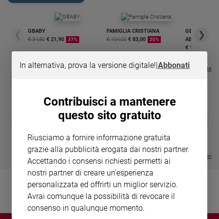
Chiesa
Chiesa
GBABY
FAMIGLIA CRISTIANA
GBABY DIGITA
❮
❯
Fede
€ 34,80
€ 21,90
€ 104,00
€ 83,00
ABBONAMEN
37%
20%
e
€ 16,99
spiritualità
In alternativa, prova la versione digitale!
|
Abbonati
Visualizza tutte le riviste
Santi
Devozione
e
Contribuisci a mantenere
fede
questo sito gratuito
Parola
DIARIO G 2026-27
COLLANA ARS
❮
❯
LE GRANDI BASILICHE ITALIANE
€ 8,90
1 - 2
del
- € 8,90
- VOL DA 1 AL 5
€ 18,50
Riusciamo a fornire informazione gratuita
giorno
€ 64,50
grazie alla pubblicità erogata dai nostri partner.
Santo
Visualizza tutte le collection
Accettando i consensi richiesti permetti ai
del
giorno
nostri partner di creare un'esperienza
personalizzata ed offrirti un miglior servizio.
Società
Avrai comunque la possibilità di revocare il
e
consenso in qualunque momento.
valori