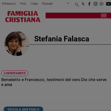
Riflessioni
Foto
Video
Podcast
Privacy Policy
Chi siamo
Contatti
Pubblicità
Attualità
Registrati
Redazione
Italia
Cronaca
Stefania Falasca
Politica
Mondo
Economia
Legalità
e
giustizia
L'INTERVENTO
Sport
Benedetto e Francesco, testimoni del vero Dio che serve
Interviste
e ama
Papa
Papa
EDICOLA SAN PAOLO