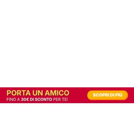
In alternativa, prova la versione digitale!
|
Abbonati
Contribuisci a mantenere questo sito gratuito
Riusciamo a fornire informazione gratuita grazie alla pubblicità erogata dai nostri
partner.
Accettando i consensi richiesti permetti ai nostri partner di creare un'esperienza