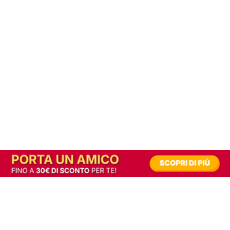
In alternativa, prova la versione digitale!
|
Abbonati
Contribuisci a mantenere questo sito gratuito
Riusciamo a fornire informazione gratuita grazie alla pubblicità erogata dai nostri
partner.
Accettando i consensi richiesti permetti ai nostri partner di creare un'esperienza