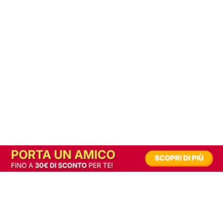
In alternativa, prova la versione digitale!
|
Abbonati
Contribuisci a mantenere questo sito gratuito
Riusciamo a fornire informazione gratuita grazie alla pubblicità erogata dai nostri
partner.
Accettando i consensi richiesti permetti ai nostri partner di creare un'esperienza