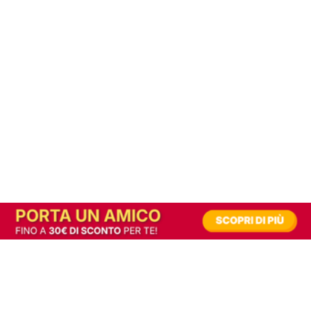
In alternativa, prova la versione digitale!
|
Abbonati
Contribuisci a mantenere questo sito gratuito
Riusciamo a fornire informazione gratuita grazie alla pubblicità erogata dai nostri
partner.
Accettando i consensi richiesti permetti ai nostri partner di creare un'esperienza