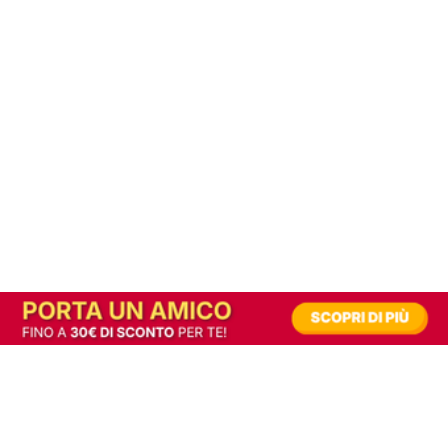
In alternativa, prova la versione digitale!
|
Abbonati
Contribuisci a mantenere questo sito gratuito
Riusciamo a fornire informazione gratuita grazie alla pubblicità erogata dai nostri
partner.
Accettando i consensi richiesti permetti ai nostri partner di creare un'esperienza