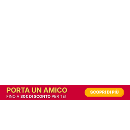
In alternativa, prova la versione digitale!
|
Abbonati
Contribuisci a mantenere questo sito gratuito
Riusciamo a fornire informazione gratuita grazie alla pubblicità erogata dai nostri
partner.
Accettando i consensi richiesti permetti ai nostri partner di creare un'esperienza