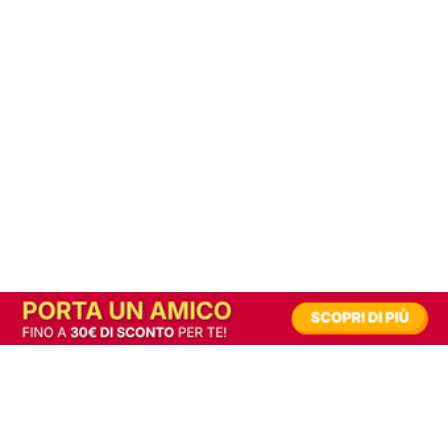
In alternativa, prova la versione digitale!
|
Abbonati
Contribuisci a mantenere questo sito gratuito
Riusciamo a fornire informazione gratuita grazie alla pubblicità erogata dai nostri
partner.
Accettando i consensi richiesti permetti ai nostri partner di creare un'esperienza