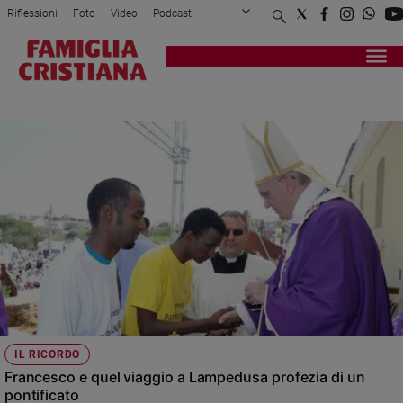
Riflessioni
Foto
Video
Podcast
Privacy Policy
Chi siamo
Contatti
Pubblicità
Attualità
Registrati
Redazione
Italia
POPE FRANCIS
Cronaca
Politica
Mondo
Economia
Legalità
e
giustizia
Sport
Interviste
Papa
IL RICORDO
Papa
Francesco e quel viaggio a Lampedusa profezia di un
pontificato