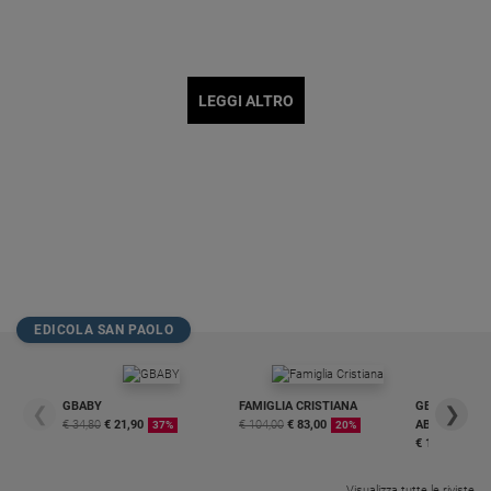
LEGGI ALTRO
EDICOLA SAN PAOLO
GBABY
FAMIGLIA CRISTIANA
GBABY DIGITA
❮
❯
€ 34,80
€ 21,90
€ 104,00
€ 83,00
ABBONAMEN
37%
20%
€ 16,99
Visualizza tutte le riviste