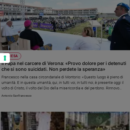
CHIESA
Il Papa nel carcere di Verona: «Provo dolore per i detenuti
che si sono suicidati. Non perdete la speranza»
Francesco nella casa circondariale di Montorio: «Questo luogo è pieno di
umanità. E in questa umanità, qui, in tutti voi, in tutti noi, è presente oggi il
volto di Cristo, il volto del Dio della misericordia e del perdono. Rinnovo
l'appello, specialmente a quanti possono agire in questo ambito, affinché si
Antonio Sanfrancesco
continui a lavorare per il miglioramento della vita carceraria»