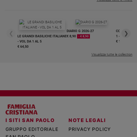
DIARIO G 2026-27
COLLANA ARS
❮
❯
LE GRANDI BASILICHE ITALIANE
€ 8,90
1 - 2
- € 8,90
- VOL DA 1 AL 5
€ 18,50
€ 64,50
Visualizza tutte le collection
I SITI SAN PAOLO
NOTE LEGALI
GRUPPO EDITORIALE
PRIVACY POLICY
SAN PAOLO