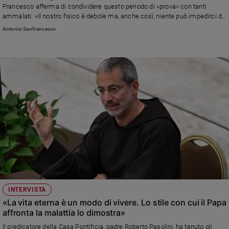
Francesco afferma di condividere questo periodo di «prova» con tanti
Policy
ammalati: «Il nostro fisico è debole ma, anche così, niente può impedirci di
amare, di pregare, di donare noi stessi, di essere l’uno per l’altro, nella fede,
Antonio Sanfrancesco
segni luminosi di speranza». Sotto al Gemelli sono arrivati circa trecento
Chi
bambini guidati da padre Enzo Fortunato: «So che pregano per me; alcuni di
siamo
loro oggi sono venuti qui in segno di vicinanza. Grazie, carissimi bambini! Il
Papa vi vuole bene e aspetta sempre di incontrarvi»
Contatti
Pubblicità
Registrati
Redazione
Social
INTERVISTA
«La vita eterna è un modo di vivere. Lo stile con cui il Papa
affronta la malattia lo dimostra»
Il predicatore della Casa Pontificia, padre Roberto Pasolini, ha tenuto gli