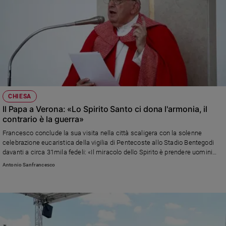
CHIESA
Il Papa a Verona: «Lo Spirito Santo ci dona l'armonia, il
contrario è la guerra»
Francesco conclude la sua visita nella città scaligera con la solenne
celebrazione eucaristica della vigilia di Pentecoste allo Stadio Bentegodi
davanti a circa 31mila fedeli: «Il miracolo dello Spirito è prendere uomini
codardi, con paura, e farli coraggiosi. Prendere uomini e donne di tutte le
Antonio Sanfrancesco
culture, e farli una unità di tutti, fare la Chiesa»