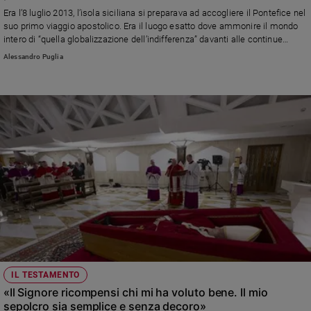
Chiesa
Era l’8 luglio 2013, l’isola siciliana si preparava ad accogliere il Pontefice nel
Chiesa
suo primo viaggio apostolico. Era il luogo esatto dove ammonire il mondo
intero di “quella globalizzazione dell’indifferenza” davanti alle continue
tragedie dei migranti. I ricordi di chi c'era quel giorno
Fede
Alessandro Puglia
e
spiritualità
Santi
Devozione
e
fede
Parola
del
giorno
Santo
del
giorno
Società
IL TESTAMENTO
e
«Il Signore ricompensi chi mi ha voluto bene. Il mio
valori
sepolcro sia semplice e senza decoro»