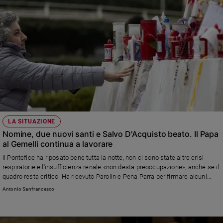
LA SITUAZIONE
Nomine, due nuovi santi e Salvo D'Acquisto beato. Il Papa
al Gemelli continua a lavorare
Il Pontefice ha riposato bene tutta la notte, non ci sono state altre crisi
respiratorie e l'insufficienza renale «non desta preoccupazione», anche se il
quadro resta critico. Ha ricevuto Parolin e Pena Parra per firmare alcuni
decreti di canonizzazione, come quello per Bartolo Longo, “apostolo” della
Antonio Sanfrancesco
devozione alla Madonna del Rosario di Pompei, e per la beatificazione del
carabiniere eroe Salvo D'Acquisto. Diffuso anche il Messaggio per la
prossima Quaresima. Tra le nomine, quelle dei due segretari generali del