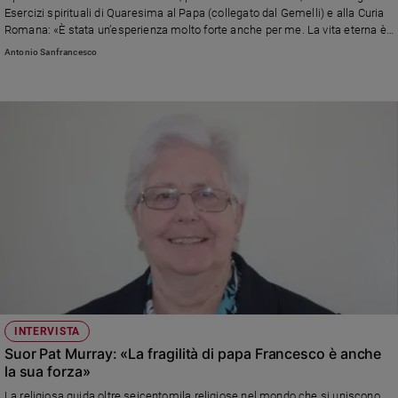
Esercizi spirituali di Quaresima al Papa (collegato dal Gemelli) e alla Curia
Romana: «È stata un’esperienza molto forte anche per me. La vita eterna è
un diritto, oltre che un dovere, che noi potremmo prenderci il lusso di
Antonio Sanfrancesco
abbracciare già in questo mondo scegliendo l’umiltà del cuore e la
semplicità, amando i nemici e perdonando»
INTERVISTA
Suor Pat Murray: «La fragilità di papa Francesco è anche
la sua forza»
La religiosa guida oltre seicentomila religiose nel mondo che si uniscono