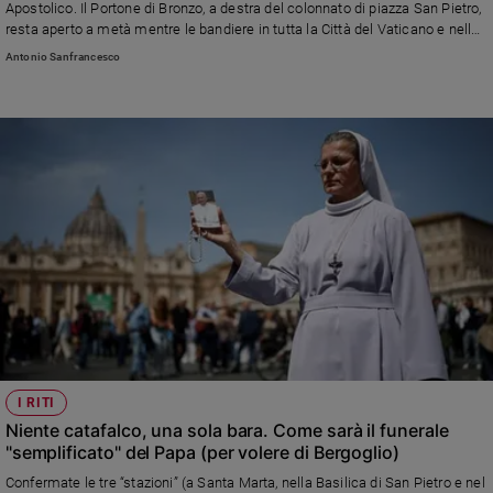
Apostolico. Il Portone di Bronzo, a destra del colonnato di piazza San Pietro,
Sanremo
resta aperto a metà mentre le bandiere in tutta la Città del Vaticano e nelle
Nunziature restano a mezz'asta
2026
Antonio Sanfrancesco
Cinema,
Tv
e
streaming
Libri
Musica
Arte
Famiglia
ed
educazione
Genitori
e
figli
I RITI
Niente catafalco, una sola bara. Come sarà il funerale
Nonni
"semplificato" del Papa (per volere di Bergoglio)
Coppia
Confermate le tre “stazioni” (a Santa Marta, nella Basilica di San Pietro e nel
Scuola