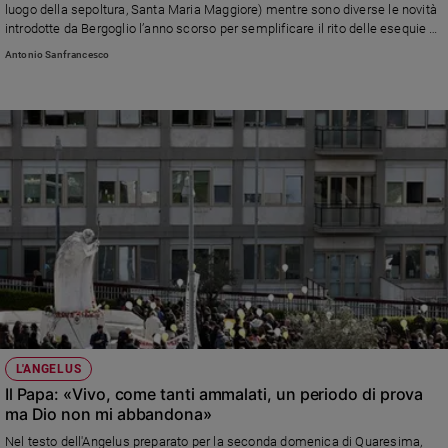
luogo della sepoltura, Santa Maria Maggiore) mentre sono diverse le novità
e
introdotte da Bergoglio l’anno scorso per semplificare il rito delle esequie e
giovani
renderlo non quello di un potente del mondo ma di un pastore e discepolo di
Antonio Sanfrancesco
Adolescenza
Cristo. Le esequie si svolgeranno sabato alle ore 10 in piazza San Pietro e
saranno celebrate dal Decano del collegio cardinalizio, Giovanni Battista Re
Bioetica
Vai
Riflessioni
Foto
Video
L'ANGELUS
Podcast
Il Papa: «Vivo, come tanti ammalati, un periodo di prova
ma Dio non mi abbandona»
Privacy
Nel testo dell'Angelus preparato per la seconda domenica di Quaresima,