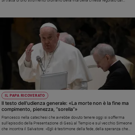
Si tratta di uno strumento ordinario della vita della Chiesa regolato dal
Diritto canonico
IL PAPA RICOVERATO
Il testo dell'udienza generale: «La morte non è la fine ma
compimento, pienezza, “sorella”»
Francesco nella catechesi che avrebbe dovuto tenere oggi si sofferma
sull’episodio della Presentazione di Gesù al Tempio e sul vecchio Simeone
che incontra il Salvatore: «Egli è testimone della fede, della speranza che
non delude. Colmo di questa consolazione spirituale, il vecchio Simeone