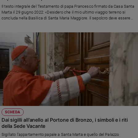
Ambiente
Il testo integrale del Testamento di papa Francesco firmato da Casa Santa
e
Marta il 29 giugno 2022: «Desidero che il mio ultimo viaggio terreno si
Creato
concluda nella Basilica di Santa Maria Maggiore. Il sepolcro deve essere
nella terra, senza particolare decoro e con l’unica iscrizione: Franciscus. Le
Volontariato
spese per la preparazione della mia sepoltura saranno coperte con la
Diritti
somma di un benefattore»
Aziende
di
valore
Caso
della
settimana
Migranti
Diversità
e
inclusione
Costume
SCHEDA
Dai sigilli all'anello al Portone di Bronzo, i simboli e i riti
Cultura
della Sede Vacante
e
Sigillato l'appartamento papale a Santa Marta e quello del Palazzo
spettacoli