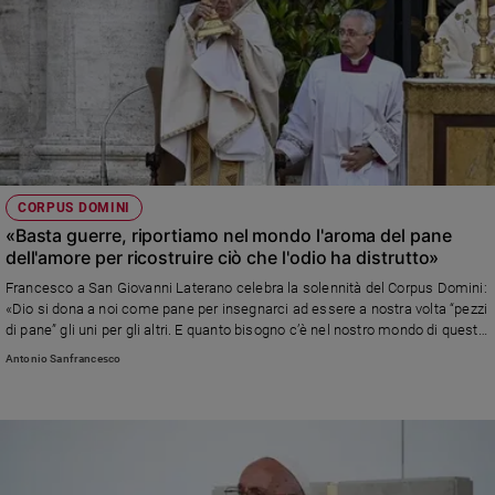
CORPUS DOMINI
«Basta guerre, riportiamo nel mondo l'aroma del pane
dell'amore per ricostruire ciò che l'odio ha distrutto»
Francesco a San Giovanni Laterano celebra la solennità del Corpus Domini:
«Dio si dona a noi come pane per insegnarci ad essere a nostra volta “pezzi
di pane” gli uni per gli altri. E quanto bisogno c’è nel nostro mondo di questo
pane, della sua fragranza e del suo profumo, che sa di gratitudine, di libertà
Antonio Sanfrancesco
e di prossimità». Poi, dopo la Messa, la processione con il Santissimo
Sacramento verso Santa Maria Maggiore dove il Pontefice ha impartito la
benedizione eucaristica