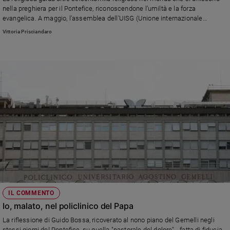
nella preghiera per il Pontefice, riconoscendone l’umiltà e la forza
evangelica. A maggio, l’assemblea dell'UISG (Unione internazionale
superiore generali) affronterà le sfide globali della vita consacrata
Vittoria Prisciandaro
IL COMMENTO
Io, malato, nel policlinico del Papa
La riflessione di Guido Bossa, ricoverato al nono piano del Gemelli negli
stessi giorni del Pontefice, su quella "pastorale del dolore" - fatta di fiducia,