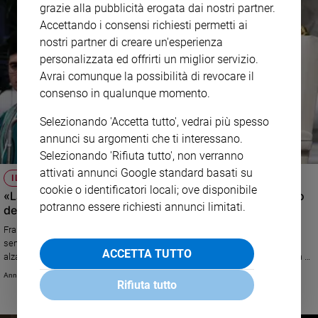
grazie alla pubblicità erogata dai nostri partner.
Accettando i consensi richiesti permetti ai
nostri partner di creare un'esperienza
personalizzata ed offrirti un miglior servizio.
Avrai comunque la possibilità di revocare il
consenso in qualunque momento.
Selezionando 'Accetta tutto', vedrai più spesso
annunci su argomenti che ti interessano.
Selezionando 'Rifiuta tutto', non verranno
attivati annunci Google standard basati su
IL PAPA
cookie o identificatori locali; ove disponibile
«La Chiesa non deve essere muta ma raccogliere il grido
potranno essere richiesti annunci limitati.
dei poveri e camminare per il mondo»
Francesco, nella messa conclusiva del Sinodo, ricorda che Dio ascolta
sempre il grido dei poveri e che la Chiesa non può restare seduta. Deve
ACCETTA TUTTO
alzarsi e tornare al Signore e al Vangelo per gridare al mondo la speranza e
la gioia. Da oggi e fino all'8 dicembre esposta la Cattedra di San PIetro,
Annachiara Valle
Rifiuta tutto
simbolo di amore e di unità