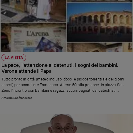
LA VISITA
La pace, l'attenzione ai detenuti, i sogni dei bambini.
Verona attende il Papa
Tutto pronto in città (meteo incluso, dopo le piogge torrenziale dei giorni
scorsi) per accogliere Francesco. Attese 50mila persone. In piazza San
Zeno l’incontro con bambini e ragazzi accompagnati dai catechisti.
All’Arena il dialogo con i Movimenti popolari sui temi del disarmo,
Antonio Sanfrancesco
migrazioni, diritti e democrazia. Il vescovo Pompili: «Questa terra è stata un
crocevia storico di popoli, di dialogo dove può fiorire il confronto e,
soprattutto in questi tempi difficili, la pace»