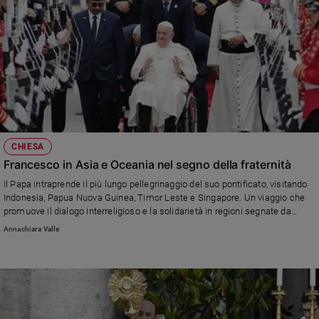
CHIESA
Francesco in Asia e Oceania nel segno della fraternità
Il Papa intraprende il più lungo pellegrinaggio del suo pontificato, visitando
Indonesia, Papua Nuova Guinea, Timor Leste e Singapore. Un viaggio che
promuove il dialogo interreligioso e la solidarietà in regioni segnate da
diversità culturale e religiosa. Con il motto "unità e speranza", il Pontefice
Annachiara Valle
porterà un messaggio di pace e inclusione, incontrando giovani, leader
religiosi e comunità cristiane. Percorrerà oltre 32.000 chilometri in dodici
giorni