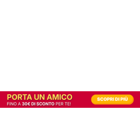
In alternativa, prova la versione digitale!
|
Abbonati
Contribuisci a mantenere questo sito gratuito
Riusciamo a fornire informazione gratuita grazie alla pubblicità erogata dai nostri
partner.
Accettando i consensi richiesti permetti ai nostri partner di creare un'esperienza