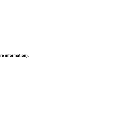
ore information)
.